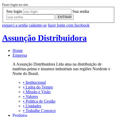
Fazer login no site
Seu login
Sua senha
ENTRAR
esqueci a senha
cadastre-se
fazer login com facebook
Assunção Distribuidora
Home
Empresa
A Assunção Distribuidora Ltda atua na distribuição de
matérias-prima e insumos industriais nas regiões Nordeste e
Norte do Brasil.
•
Institucional
•
Linha do Tempo
•
Missão e Visão
•
Valores
•
Politica de Gestão
•
Unidades
•
Trabalhe Conosco
Produtos