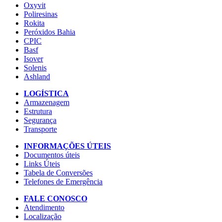
Oxyvit
Poliresinas
Rokita
Peróxidos Bahia
CPIC
Basf
Isover
Solenis
Ashland
LOGÍSTICA
Armazenagem
Estrutura
Segurança
Transporte
INFORMAÇÕES ÚTEIS
Documentos úteis
Links Úteis
Tabela de Conversões
Telefones de Emergência
FALE CONOSCO
Atendimento
Localização