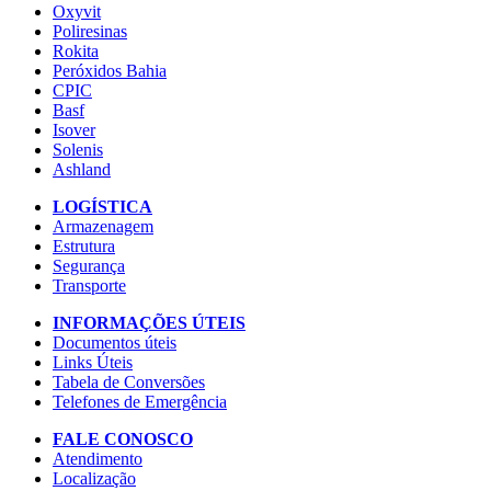
Oxyvit
Poliresinas
Rokita
Peróxidos Bahia
CPIC
Basf
Isover
Solenis
Ashland
LOGÍSTICA
Armazenagem
Estrutura
Segurança
Transporte
INFORMAÇÕES ÚTEIS
Documentos úteis
Links Úteis
Tabela de Conversões
Telefones de Emergência
FALE CONOSCO
Atendimento
Localização