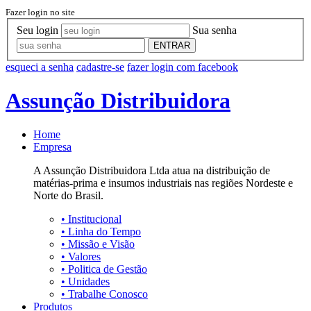
Fazer login no site
Seu login
Sua senha
ENTRAR
esqueci a senha
cadastre-se
fazer login com facebook
Assunção Distribuidora
Home
Empresa
A Assunção Distribuidora Ltda atua na distribuição de
matérias-prima e insumos industriais nas regiões Nordeste e
Norte do Brasil.
•
Institucional
•
Linha do Tempo
•
Missão e Visão
•
Valores
•
Politica de Gestão
•
Unidades
•
Trabalhe Conosco
Produtos