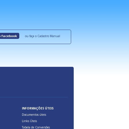
roquímicos,
certificadas onde são oferecidos benefícios 
ocesso Distribuição Responsável).
Aduana Brasileira, relacionados à maior agil
previsibilidade das cargas nos fluxos do co
internacional.
o facebook
ou faça o Cadastro Manual
INFORMAÇÕES ÚTEIS
Documentos úteis
Links Úteis
Tabela de Conversões