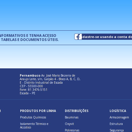
normas técnicas que estabelecem
pet
um modelo de gestão da qualidade.
(Pr
INFORMATIVOS E TENHA ACESSO
cadastre-se usando a conta d
 TABELAS E DOCUMENTOS ÚTEIS.
Pernambuco
Av. José Mario Bezerra de
Araujo Leite, s/n, Galpão 4 - Bloco A, B, C, D,
E - Distrito Industrial de Escada
CEP - 55500-000
Fone: 81 3476-5151
Escada – PE
R
PRODUTOS POR LINHA
DISTRIBUÍÇÕES
LOGÍSTICA
Produtos Químicos
Bauminas
Armazenagem
Isolamento Térmico e
Oxyvit
Estrutura
Acústico
Poliresinas
Segurança