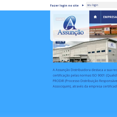
ASSUNÇÃO DISTRIBUIDORA 
Fazer login no site
CERTIFICADA PELA BSI
EMPRESA
A Assunção Distribuidora destaca a sua re
certificação pelas normas ISO 9001 (Qualid
PRODIR (Processo Distribuição Responsáve
Associquim), através da empresa certificad
EA
rograma de parceria estratégica da
eceita Federal com empresas