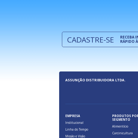
e são oferecidos benefícios pela
a, relacionados à maior agilidade e
 das cargas nos fluxos do comércio
CADASTRE-SE
RECEBA 
RÁPIDO À
ASSUNÇÃO DISTRIBUIDORA LTDA.
EMPRESA
PRODUTOS PO
SEGMENTO
Institucional
Alimentício
Linha do Tempo
Carcinicultura
Missão e Visão