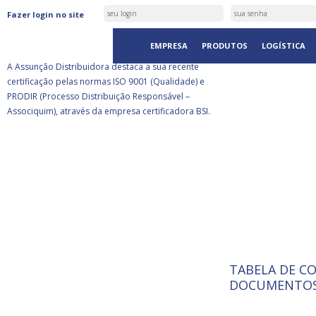
ASSUNÇÃO DISTRIBUIDORA É
Fazer login no site
CERTIFICADA PELA BSI
EMPRESA
PRODUTOS
LOGÍSTICA
A Assunção Distribuidora destaca a sua recente
certificação pelas normas ISO 9001 (Qualidade) e
PRODIR (Processo Distribuição Responsável –
Associquim), através da empresa certificadora BSI.
TABELA DE C
ISO 9001:
A Internat
DOCUMENTOS
Standardiz
normas té