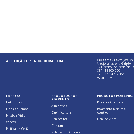
Pernambuco
Av. José Ma
ASSUNÇÃO DISTRIBUIDORA LTDA.
Araujo Leite, s/n, Galpão 4 
E - Distrito Industrial de E
CEP - 55500-000
Fone: 81 3476-5151
Escada – PE
EMPRESA
PRODUTOS POR
PRODUTOS POR LINHA
SEGMENTO
Institucional
Produtos Químicos
Alimentício
Linha do Tempo
Isolamento Térmico e
Carcinicultura
Acústico
Missão e Visão
Compósitos
Fibra de Vidro
Valores
Curtume
Politica de Gestão
Isolamento Térmico e