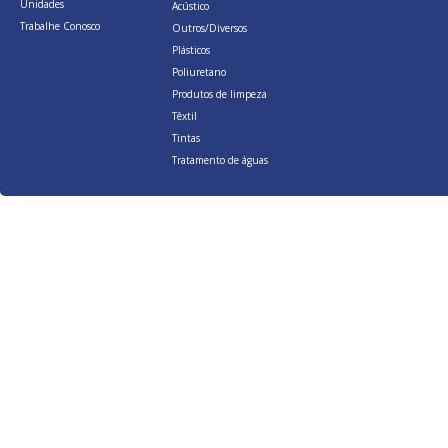
Unidades
Acústico
Trabalhe Conosco
Outros/Diversos
Plásticos
Poliuretano
Produtos de limpeza
Têxtil
Tintas
Tratamento de águas