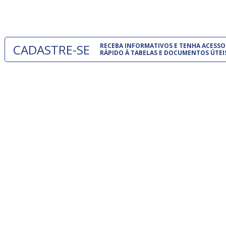
um modelo
CADASTRE-SE
RECEBA INFORMATIVOS E TENHA ACESSO
RÁPIDO À TABELAS E DOCUMENTOS ÚTEI