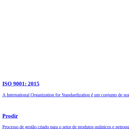
ISO 9001: 2015
A International Organization for Standardization é um conjunto de n
Prodir
Processo de gestão criado para o setor de produtos químicos e petroq