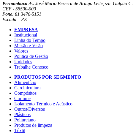
Pernambuco
Av. José Mario Bezerra de Araujo Leite, s/n, Galpão 4 -
CEP - 55500-000
Fone: 81 3476-5151
Escada – PE
EMPRESA
Institucional
Linha do Tempo
Missão e Visão
Valores
Politica de Gestão
Unidades
Trabalhe Conosco
PRODUTOS POR SEGMENTO
Alimentício
Carcinicultura
Compósitos
Curtume
Isolamento Térmico e Acústico
Outros/Diversos
Plásticos
Poliuretano
Produtos de limpeza
Têxtil