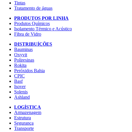
Tintas
Tratamento de águas
PRODUTOS POR LINHA
Produtos Químicos
Isolamento Térmico e Acústico
Fibra de Vidro
DISTRIBUÍÇÕES
Bauminas
Oxyvit
Poliresinas
Rokita
Peróxidos Bahia
CPIC
Basf
Isover
Solenis
Ashland
LOGÍSTICA
Armazenagem
Estrutura
Segurança
Transporte