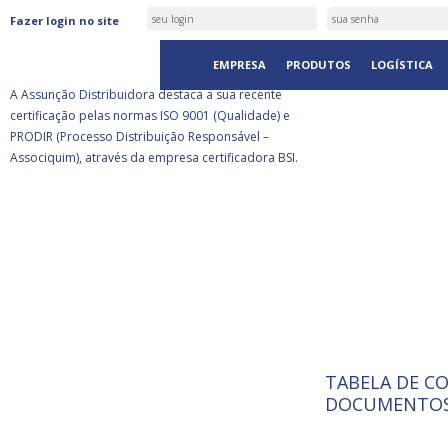
ASSUNÇÃO DISTRIBUIDORA É
Fazer login no site
CERTIFICADA PELA BSI
EMPRESA
PRODUTOS
LOGÍSTICA
A Assunção Distribuidora destaca a sua recente
certificação pelas normas ISO 9001 (Qualidade) e
PRODIR (Processo Distribuição Responsável –
Associquim), através da empresa certificadora BSI.
TABELA DE C
ISO 9001:
A Internat
DOCUMENTOS
Standardiz
normas té