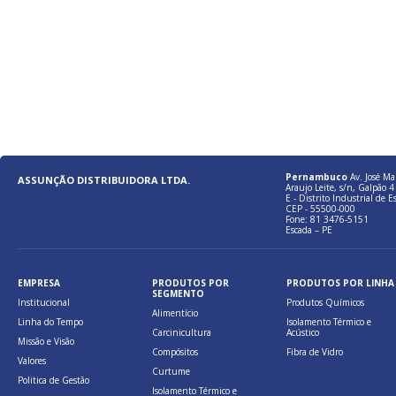
Pernambuco
Av. José Ma
ASSUNÇÃO DISTRIBUIDORA LTDA.
Araujo Leite, s/n, Galpão 4 
E - Distrito Industrial de E
CEP - 55500-000
Fone: 81 3476-5151
Escada – PE
EMPRESA
PRODUTOS POR
PRODUTOS POR LINHA
SEGMENTO
Institucional
Produtos Químicos
Alimentício
Linha do Tempo
Isolamento Térmico e
Carcinicultura
Acústico
Missão e Visão
Compósitos
Fibra de Vidro
Valores
Curtume
Politica de Gestão
Isolamento Térmico e