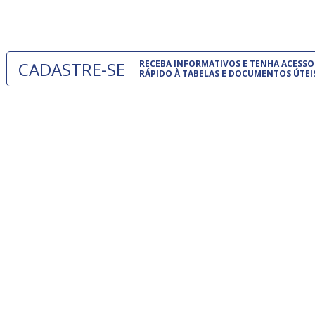
um modelo
CADASTRE-SE
RECEBA INFORMATIVOS E TENHA ACESSO
RÁPIDO À TABELAS E DOCUMENTOS ÚTEI