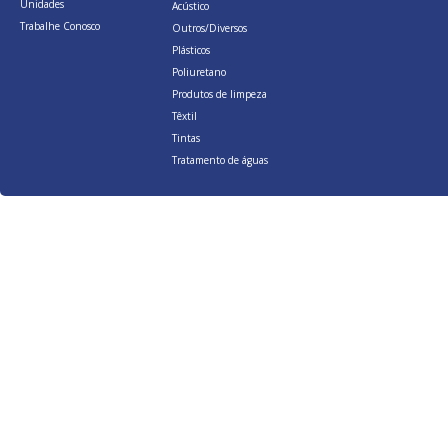
Unidades
Acústico
Trabalhe Conosco
Outros/Diversos
Plásticos
Poliuretano
Produtos de limpeza
Têxtil
Tintas
Tratamento de águas