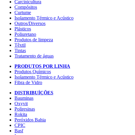
Carcinicultura
Compósitos
Curtume
Isolamento Térmico e Acústico
Outros/Diversos
Plásticos
Poliuretano
Produtos de limpeza
Têxtil
Tintas
Tratamento de águas
PRODUTOS POR LINHA
Produtos Químicos
Isolamento Térmico e Acústico
Fibra de Vidro
DISTRIBUÍÇÕES
Bauminas
Oxyvit
Poliresinas
Rokita
Peróxidos Bahia
CPIC
Basf