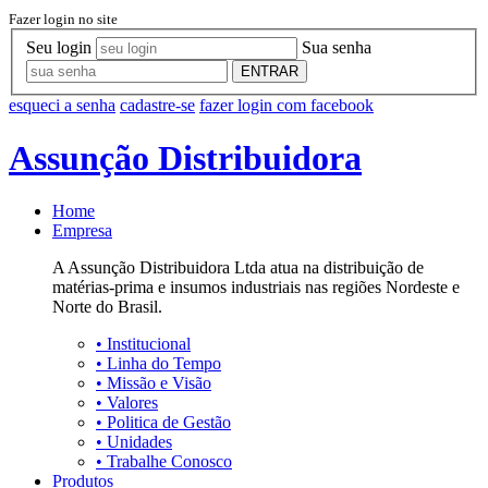
Fazer login no site
Seu login
Sua senha
ENTRAR
esqueci a senha
cadastre-se
fazer login com facebook
Assunção Distribuidora
Home
Empresa
A Assunção Distribuidora Ltda atua na distribuição de
matérias-prima e insumos industriais nas regiões Nordeste e
Norte do Brasil.
•
Institucional
•
Linha do Tempo
•
Missão e Visão
•
Valores
•
Politica de Gestão
•
Unidades
•
Trabalhe Conosco
Produtos