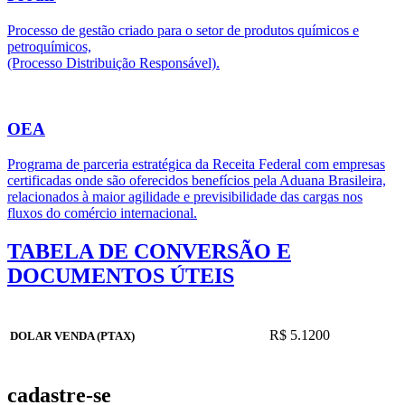
Processo de gestão criado para o setor de produtos químicos e
petroquímicos,
(Processo Distribuição Responsável).
OEA
Programa de parceria estratégica da Receita Federal com empresas
certificadas onde são oferecidos benefícios pela Aduana Brasileira,
relacionados à maior agilidade e previsibilidade das cargas nos
fluxos do comércio internacional.
TABELA DE CONVERSÃO E
DOCUMENTOS ÚTEIS
R$ 5.1200
DOLAR VENDA (PTAX)
cadastre-se