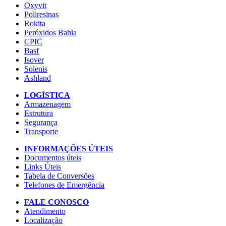
Oxyvit
Poliresinas
Rokita
Peróxidos Bahia
CPIC
Basf
Isover
Solenis
Ashland
LOGÍSTICA
Armazenagem
Estrutura
Segurança
Transporte
INFORMAÇÕES ÚTEIS
Documentos úteis
Links Úteis
Tabela de Conversões
Telefones de Emergência
FALE CONOSCO
Atendimento
Localização