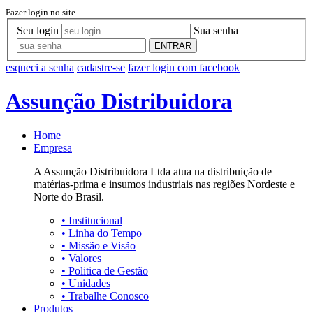
Fazer login no site
Seu login
Sua senha
ENTRAR
esqueci a senha
cadastre-se
fazer login com facebook
Assunção Distribuidora
Home
Empresa
A Assunção Distribuidora Ltda atua na distribuição de
matérias-prima e insumos industriais nas regiões Nordeste e
Norte do Brasil.
•
Institucional
•
Linha do Tempo
•
Missão e Visão
•
Valores
•
Politica de Gestão
•
Unidades
•
Trabalhe Conosco
Produtos