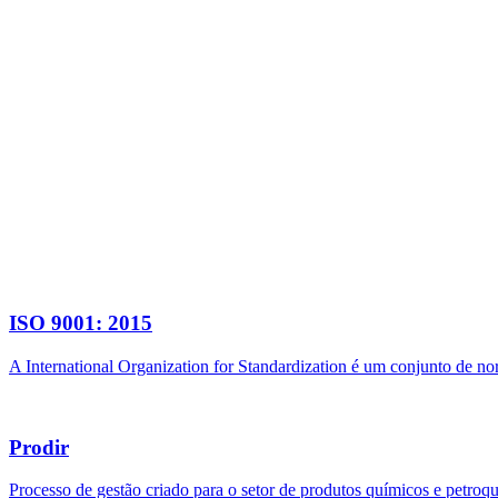
ISO 9001: 2015
A International Organization for Standardization é um conjunto de n
Prodir
Processo de gestão criado para o setor de produtos químicos e petroq