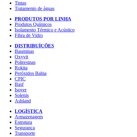
Tintas
Tratamento de águas
PRODUTOS POR LINHA
Produtos Químicos
Isolamento Térmico e Acústico
Fibra de Vidro
DISTRIBUÍÇÕES
Bauminas
Oxyvit
Poliresinas
Rokita
Peróxidos Bahia
CPIC
Basf
Isover
Solenis
Ashland
LOGÍSTICA
Armazenagem
Estrutura
Segurança
Transporte