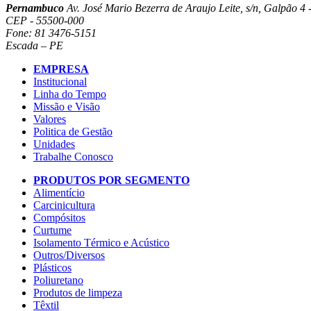
Pernambuco
Av. José Mario Bezerra de Araujo Leite, s/n, Galpão 4 -
CEP - 55500-000
Fone: 81 3476-5151
Escada – PE
EMPRESA
Institucional
Linha do Tempo
Missão e Visão
Valores
Politica de Gestão
Unidades
Trabalhe Conosco
PRODUTOS POR SEGMENTO
Alimentício
Carcinicultura
Compósitos
Curtume
Isolamento Térmico e Acústico
Outros/Diversos
Plásticos
Poliuretano
Produtos de limpeza
Têxtil