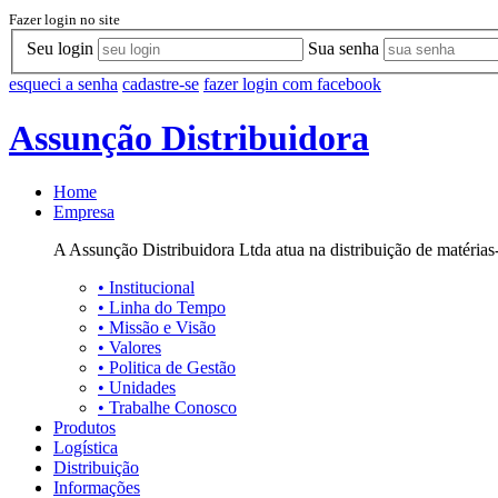
Fazer login no site
Seu login
Sua senha
esqueci a senha
cadastre-se
fazer login com facebook
Assunção Distribuidora
Home
Empresa
A Assunção Distribuidora Ltda atua na distribuição de matérias-
•
Institucional
•
Linha do Tempo
•
Missão e Visão
•
Valores
•
Politica de Gestão
•
Unidades
•
Trabalhe Conosco
Produtos
Logística
Distribuição
Informações