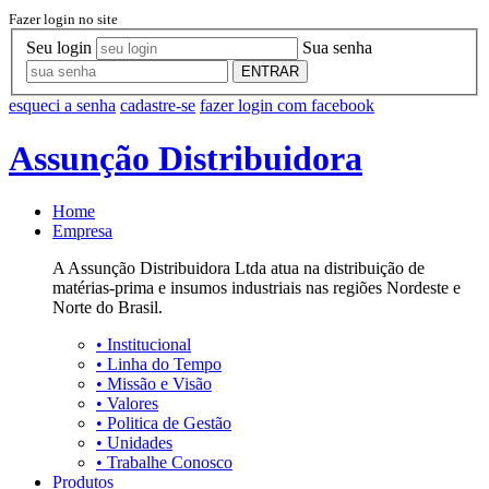
Fazer login no site
Seu login
Sua senha
ENTRAR
esqueci a senha
cadastre-se
fazer login com facebook
Assunção Distribuidora
Home
Empresa
A Assunção Distribuidora Ltda atua na distribuição de
matérias-prima e insumos industriais nas regiões Nordeste e
Norte do Brasil.
•
Institucional
•
Linha do Tempo
•
Missão e Visão
•
Valores
•
Politica de Gestão
•
Unidades
•
Trabalhe Conosco
Produtos