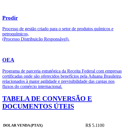
Prodir
Processo de gestão criado para o setor de produtos químicos e
petroquímicos,
(Processo Distribuição Responsável).
OEA
Programa de parceria estratégica da Receita Federal com empresas
certificadas onde são oferecidos benefícios pela Aduana Brasileira,
relacionados à maior agilidade e previsibilidade das cargas nos
fluxos do comércio internacional.
TABELA DE CONVERSÃO E
DOCUMENTOS ÚTEIS
R$ 5.1100
DOLAR VENDA (PTAX)