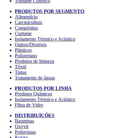
Trabalhe Conosco
PRODUTOS POR SEGMENTO
Alimentício
Carcinicultura
Compósitos
Curtume
Isolamento Térmico e Acústico
Outros/Diversos
Plásticos
Poliuretano
Produtos de limpeza
Têxtil
Tintas
Tratamento de águas
PRODUTOS POR LINHA
Produtos Químicos
Isolamento Térmico e Acústico
Fibra de Vidro
DISTRIBUÍÇÕES
Bauminas
Oxyvit
Poliresinas
Rokita