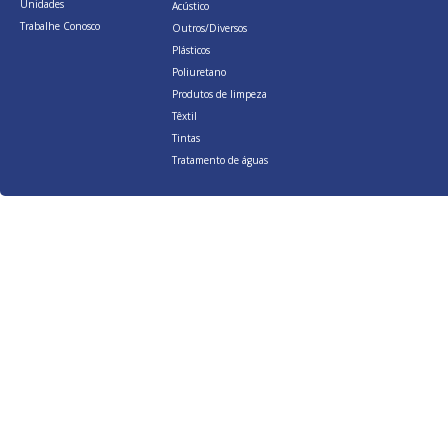
Unidades
Acústico
Trabalhe Conosco
Outros/Diversos
Plásticos
Poliuretano
Produtos de limpeza
Têxtil
Tintas
Tratamento de águas