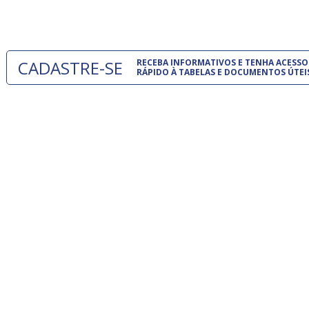
um modelo
CADASTRE-SE
RECEBA INFORMATIVOS E TENHA ACESSO
RÁPIDO À TABELAS E DOCUMENTOS ÚTEI