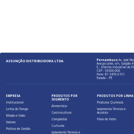
Pernambuco
Av. José Ma
ASSUNÇÃO DISTRIBUIDORA LTDA.
Araujo Leite, s/n, Galpão 4 
E - Distrito Industrial de E
CEP - 55500-000
Fone: 81 3476-5151
Escada – PE
EMPRESA
PRODUTOS POR
PRODUTOS POR LINHA
SEGMENTO
Institucional
Produtos Químicos
Alimentício
Linha do Tempo
Isolamento Térmico e
Carcinicultura
Acústico
Missão e Visão
Compósitos
Fibra de Vidro
Valores
Curtume
Politica de Gestão
Isolamento Térmico e