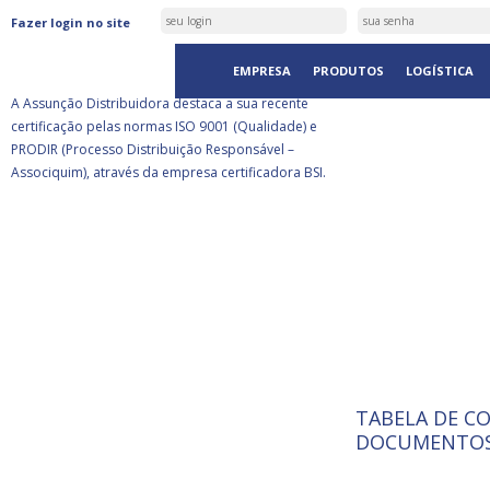
ASSUNÇÃO DISTRIBUIDORA É
Fazer login no site
CERTIFICADA PELA BSI
EMPRESA
PRODUTOS
LOGÍSTICA
A Assunção Distribuidora destaca a sua recente
certificação pelas normas ISO 9001 (Qualidade) e
PRODIR (Processo Distribuição Responsável –
Associquim), através da empresa certificadora BSI.
TABELA DE C
ISO 9001:
A Internat
DOCUMENTOS
Standardiz
normas té