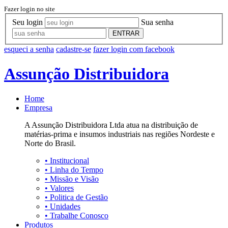
Fazer login no site
Seu login
Sua senha
ENTRAR
esqueci a senha
cadastre-se
fazer login com facebook
Assunção Distribuidora
Home
Empresa
A Assunção Distribuidora Ltda atua na distribuição de
matérias-prima e insumos industriais nas regiões Nordeste e
Norte do Brasil.
•
Institucional
•
Linha do Tempo
•
Missão e Visão
•
Valores
•
Politica de Gestão
•
Unidades
•
Trabalhe Conosco
Produtos