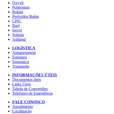
Oxyvit
Poliresinas
Rokita
Peróxidos Bahia
CPIC
Basf
Isover
Solenis
Ashland
LOGÍSTICA
Armazenagem
Estrutura
Segurança
Transporte
INFORMAÇÕES ÚTEIS
Documentos úteis
Links Úteis
Tabela de Conversões
Telefones de Emergência
FALE CONOSCO
Atendimento
Localização