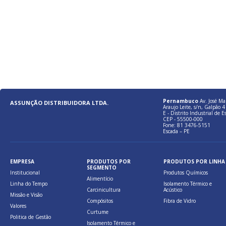
Pernambuco
Av. José Ma
ASSUNÇÃO DISTRIBUIDORA LTDA.
Araujo Leite, s/n, Galpão 4 
E - Distrito Industrial de E
CEP - 55500-000
Fone: 81 3476-5151
Escada – PE
EMPRESA
PRODUTOS POR
PRODUTOS POR LINHA
SEGMENTO
Institucional
Produtos Químicos
Alimentício
Linha do Tempo
Isolamento Térmico e
Carcinicultura
Acústico
Missão e Visão
Compósitos
Fibra de Vidro
Valores
Curtume
Politica de Gestão
Isolamento Térmico e