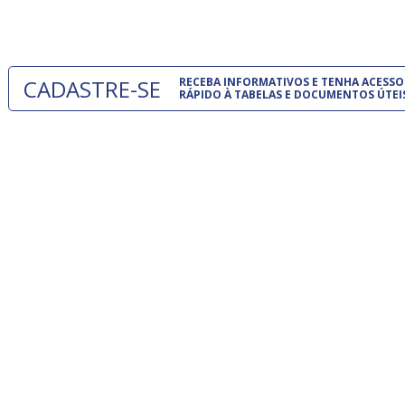
um modelo
CADASTRE-SE
RECEBA INFORMATIVOS E TENHA ACESSO
RÁPIDO À TABELAS E DOCUMENTOS ÚTEI