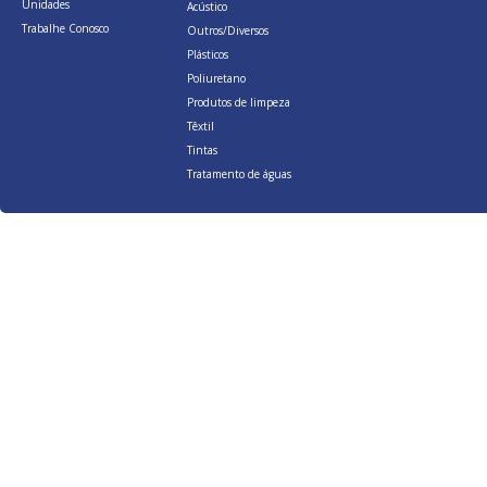
Unidades
Acústico
Trabalhe Conosco
Outros/Diversos
Plásticos
Poliuretano
Produtos de limpeza
Têxtil
Tintas
Tratamento de águas