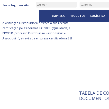
ASSUNÇÃO DISTRIBUIDORA É
Fazer login no site
CERTIFICADA PELA BSI
EMPRESA
PRODUTOS
LOGÍSTICA
A Assunção Distribuidora destaca a sua recente
certificação pelas normas ISO 9001 (Qualidade) e
PRODIR (Processo Distribuição Responsável –
Associquim), através da empresa certificadora BSI.
TABELA DE C
ISO 9001:
A Internat
DOCUMENTOS
Standardiz
normas té