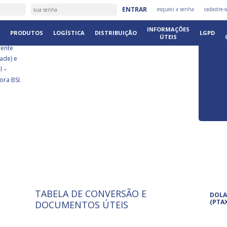
É
ENTRAR
esqueci a senha
cadastre-s
DISTRIB
INFORMAÇÕES
PRODUTOS
LOGÍSTICA
DISTRIBUIÇÃO
LGPD
ÚTEIS
cente
ade) e
l –
ora BSI.
TABELA DE CONVERSÃO E
ISO 9001: 2015
Pro
DOLA
A International Organization for
Pro
(PTA
DOCUMENTOS ÚTEIS
Standardization é um conjunto de
set
normas técnicas que estabelecem
pet