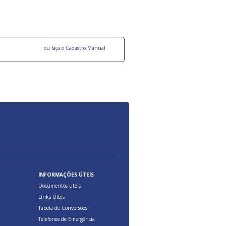
ocesso Distribuição Responsável).
Aduana Brasileira, relacionados à maior agil
previsibilidade das cargas nos fluxos do co
internacional.
o facebook
ou faça o Cadastro Manual
INFORMAÇÕES ÚTEIS
Documentos úteis
Links Úteis
Tabela de Conversões
Telefones de Emergência