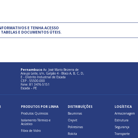
um modelo de gestão da qualidade.
(Pr
INFORMATIVOS E TENHA ACESSO
cadastre-se usando a conta d
 TABELAS E DOCUMENTOS ÚTEIS.
Pernambuco
Av. José Mario Bezerra de
Araujo Leite, s/n, Galpão 4 - Bloco A, B, C, D,
E - Distrito Industrial de Escada
CEP - 55500-000
Fone: 81 3476-5151
Escada – PE
R
PRODUTOS POR LINHA
DISTRIBUÍÇÕES
LOGÍSTICA
Produtos Químicos
Bauminas
Armazenagem
Isolamento Térmico e
Oxyvit
Estrutura
Acústico
Poliresinas
Segurança
Fibra de Vidro
Rokita
Transporte