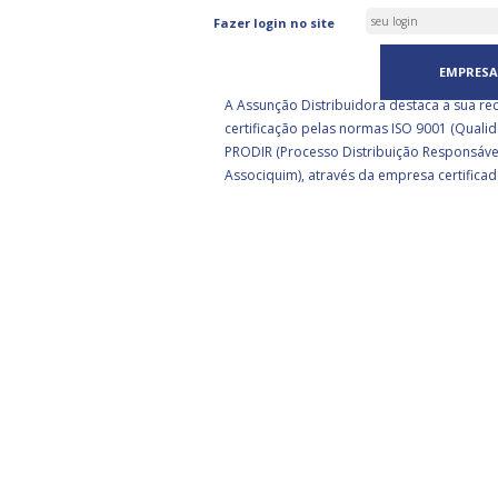
ASSUNÇÃO DISTRIBUIDORA 
Fazer login no site
CERTIFICADA PELA BSI
EMPRESA
A Assunção Distribuidora destaca a sua re
certificação pelas normas ISO 9001 (Qualid
PRODIR (Processo Distribuição Responsáve
Associquim), através da empresa certificad