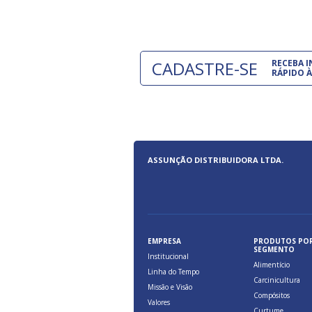
CADASTRE-SE
RECEBA 
RÁPIDO À
ASSUNÇÃO DISTRIBUIDORA LTDA.
EMPRESA
PRODUTOS PO
SEGMENTO
Institucional
Alimentício
Linha do Tempo
Carcinicultura
Missão e Visão
Compósitos
Valores
Curtume