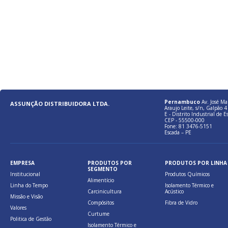
Pernambuco
Av. José Ma
ASSUNÇÃO DISTRIBUIDORA LTDA.
Araujo Leite, s/n, Galpão 4 
E - Distrito Industrial de E
CEP - 55500-000
Fone: 81 3476-5151
Escada – PE
EMPRESA
PRODUTOS POR
PRODUTOS POR LINHA
SEGMENTO
Institucional
Produtos Químicos
Alimentício
Linha do Tempo
Isolamento Térmico e
Carcinicultura
Acústico
Missão e Visão
Compósitos
Fibra de Vidro
Valores
Curtume
Politica de Gestão
Isolamento Térmico e