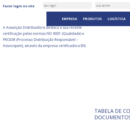
ASSUNÇÃO DISTRIBUIDORA É
Fazer login no site
CERTIFICADA PELA BSI
EMPRESA
PRODUTOS
LOGÍSTICA
A Assunção Distribuidora destaca a sua recente
certificação pelas normas ISO 9001 (Qualidade) e
PRODIR (Processo Distribuição Responsável –
Associquim), através da empresa certificadora BSI.
TABELA DE C
ISO 9001:
A Internat
DOCUMENTOS
Standardiz
normas té