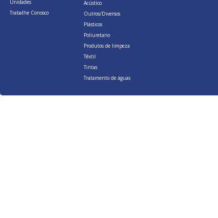
Unidades
Acústico
Trabalhe Conosco
Outros/Diversos
Plásticos
Poliuretano
Produtos de limpeza
Têxtil
Tintas
Tratamento de águas