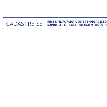
um modelo
CADASTRE-SE
RECEBA INFORMATIVOS E TENHA ACESSO
RÁPIDO À TABELAS E DOCUMENTOS ÚTEI