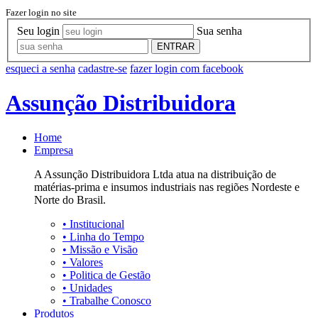
Fazer login no site
Seu login
Sua senha
ENTRAR
esqueci a senha
cadastre-se
fazer login com facebook
Assunção Distribuidora
Home
Empresa
A Assunção Distribuidora Ltda atua na distribuição de
matérias-prima e insumos industriais nas regiões Nordeste e
Norte do Brasil.
•
Institucional
•
Linha do Tempo
•
Missão e Visão
•
Valores
•
Politica de Gestão
•
Unidades
•
Trabalhe Conosco
Produtos