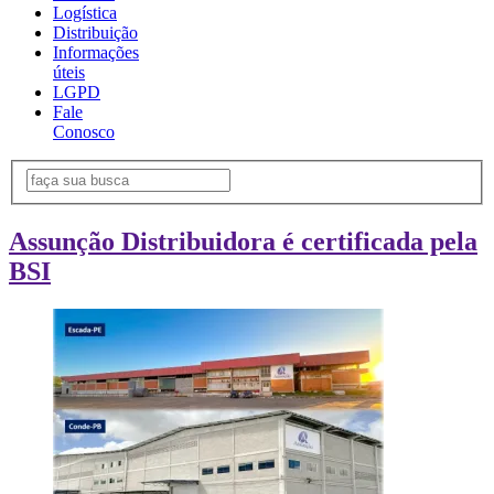
Logística
Distribuição
Informações
úteis
LGPD
Fale
Conosco
Assunção Distribuidora é certificada pela
BSI