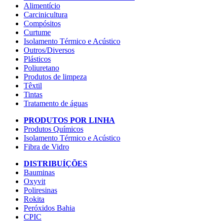
Alimentício
Carcinicultura
Compósitos
Curtume
Isolamento Térmico e Acústico
Outros/Diversos
Plásticos
Poliuretano
Produtos de limpeza
Têxtil
Tintas
Tratamento de águas
PRODUTOS POR LINHA
Produtos Químicos
Isolamento Térmico e Acústico
Fibra de Vidro
DISTRIBUÍÇÕES
Bauminas
Oxyvit
Poliresinas
Rokita
Peróxidos Bahia
CPIC