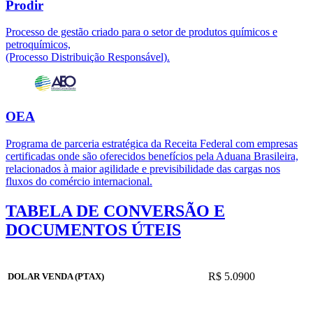
Prodir
Processo de gestão criado para o setor de produtos químicos e
petroquímicos,
(Processo Distribuição Responsável).
OEA
Programa de parceria estratégica da Receita Federal com empresas
certificadas onde são oferecidos benefícios pela Aduana Brasileira,
relacionados à maior agilidade e previsibilidade das cargas nos
fluxos do comércio internacional.
TABELA DE CONVERSÃO E
DOCUMENTOS ÚTEIS
R$ 5.0900
DOLAR VENDA (PTAX)