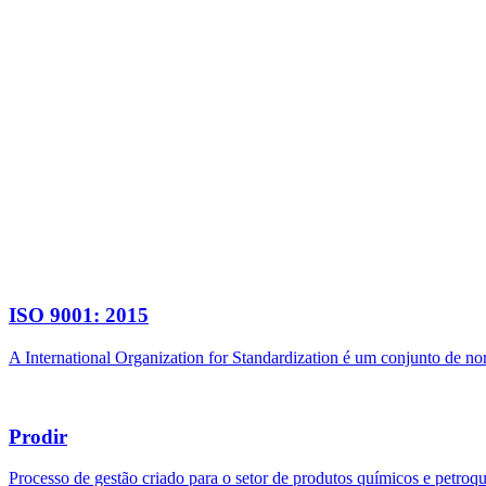
ISO 9001: 2015
A International Organization for Standardization é um conjunto de n
Prodir
Processo de gestão criado para o setor de produtos químicos e petroq