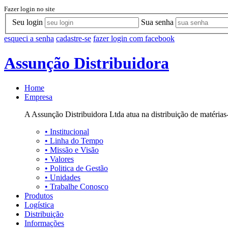
Fazer login no site
Seu login
Sua senha
esqueci a senha
cadastre-se
fazer login com facebook
Assunção Distribuidora
Home
Empresa
A Assunção Distribuidora Ltda atua na distribuição de matérias-
•
Institucional
•
Linha do Tempo
•
Missão e Visão
•
Valores
•
Politica de Gestão
•
Unidades
•
Trabalhe Conosco
Produtos
Logística
Distribuição
Informações