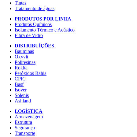
Tintas
Tratamento de águas
PRODUTOS POR LINHA
Produtos Químicos
Isolamento Térmico e Acústico
Fibra de Vidro
DISTRIBUÍÇÕES
Bauminas
Oxyvit
Poliresinas
Rokita
Peróxidos Bahia
CPIC
Basf
Isover
Solenis
Ashland
LOGÍSTICA
Armazenagem
Estrutura
Segurança
Transporte