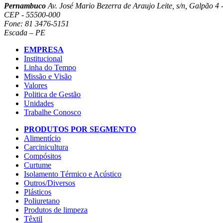
Pernambuco
Av. José Mario Bezerra de Araujo Leite, s/n, Galpão 4 -
CEP - 55500-000
Fone: 81 3476-5151
Escada – PE
EMPRESA
Institucional
Linha do Tempo
Missão e Visão
Valores
Politica de Gestão
Unidades
Trabalhe Conosco
PRODUTOS POR SEGMENTO
Alimentício
Carcinicultura
Compósitos
Curtume
Isolamento Térmico e Acústico
Outros/Diversos
Plásticos
Poliuretano
Produtos de limpeza
Têxtil