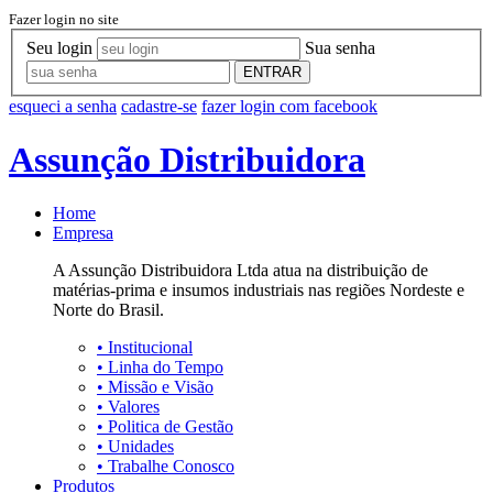
Fazer login no site
Seu login
Sua senha
ENTRAR
esqueci a senha
cadastre-se
fazer login com facebook
Assunção Distribuidora
Home
Empresa
A Assunção Distribuidora Ltda atua na distribuição de
matérias-prima e insumos industriais nas regiões Nordeste e
Norte do Brasil.
•
Institucional
•
Linha do Tempo
•
Missão e Visão
•
Valores
•
Politica de Gestão
•
Unidades
•
Trabalhe Conosco
Produtos