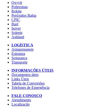
Oxyvit
Poliresinas
Rokita
Peróxidos Bahia
CPIC
Basf
Isover
Solenis
Ashland
LOGÍSTICA
Armazenagem
Estrutura
Segurança
Transporte
INFORMAÇÕES ÚTEIS
Documentos úteis
Links Úteis
Tabela de Conversões
Telefones de Emergência
FALE CONOSCO
Atendimento
Localização