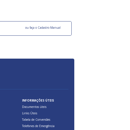
ocesso Distribuição Responsável).
Aduana Brasileira, relacionados à maior agil
previsibilidade das cargas nos fluxos do co
internacional.
o facebook
ou faça o Cadastro Manual
INFORMAÇÕES ÚTEIS
Documentos úteis
Links Úteis
Tabela de Conversões
Telefones de Emergência