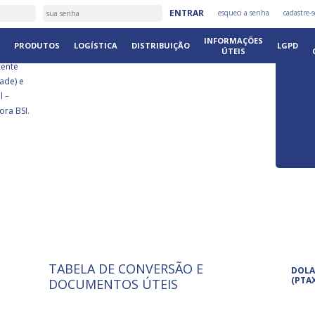
É
ENTRAR
esqueci a senha
cadastre-s
DISTRIB
INFORMAÇÕES
PRODUTOS
LOGÍSTICA
DISTRIBUIÇÃO
LGPD
ÚTEIS
cente
ade) e
l –
ora BSI.
TABELA DE CONVERSÃO E
ISO 9001: 2015
Pro
DOLA
A International Organization for
Pro
(PTA
DOCUMENTOS ÚTEIS
Standardization é um conjunto de
set
normas técnicas que estabelecem
pet