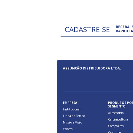
CADASTRE-SE
RECEBA 
RÁPIDO À
ASSUNÇÃO DISTRIBUIDORA LTDA.
EMPRESA
PRODUTOS PO
SEGMENTO
Institucional
Alimentício
Linha do Tempo
Carcinicultura
Missão e Visão
Compósitos
Valores
Curtume