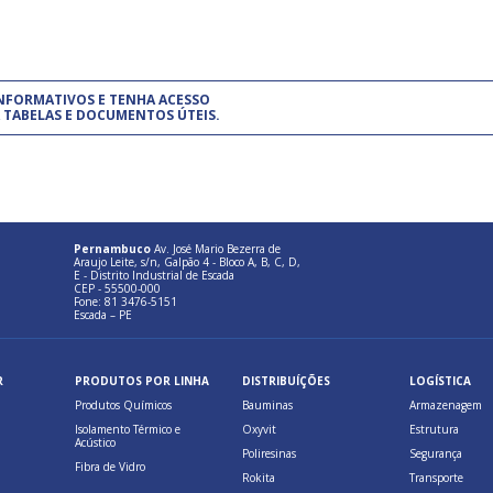
um modelo de gestão da qualidade.
(Pr
INFORMATIVOS E TENHA ACESSO
cadastre-se usando a conta d
 TABELAS E DOCUMENTOS ÚTEIS.
Pernambuco
Av. José Mario Bezerra de
Araujo Leite, s/n, Galpão 4 - Bloco A, B, C, D,
E - Distrito Industrial de Escada
CEP - 55500-000
Fone: 81 3476-5151
Escada – PE
R
PRODUTOS POR LINHA
DISTRIBUÍÇÕES
LOGÍSTICA
Produtos Químicos
Bauminas
Armazenagem
Isolamento Térmico e
Oxyvit
Estrutura
Acústico
Poliresinas
Segurança
Fibra de Vidro
Rokita
Transporte