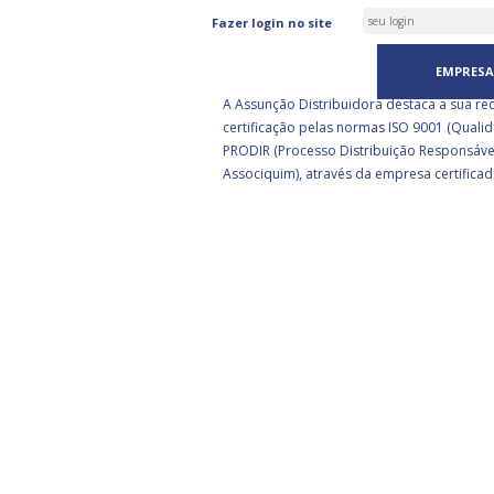
ASSUNÇÃO DISTRIBUIDORA 
Fazer login no site
CERTIFICADA PELA BSI
EMPRESA
A Assunção Distribuidora destaca a sua re
certificação pelas normas ISO 9001 (Qualid
PRODIR (Processo Distribuição Responsáve
Associquim), através da empresa certificad