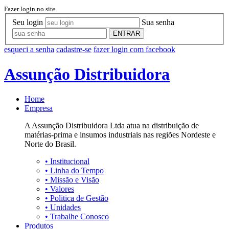
Fazer login no site
Seu login
Sua senha
ENTRAR
esqueci a senha
cadastre-se
fazer login com facebook
Assunção Distribuidora
Home
Empresa
A Assunção Distribuidora Ltda atua na distribuição de
matérias-prima e insumos industriais nas regiões Nordeste e
Norte do Brasil.
•
Institucional
•
Linha do Tempo
•
Missão e Visão
•
Valores
•
Politica de Gestão
•
Unidades
•
Trabalhe Conosco
Produtos