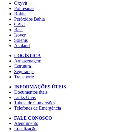
Oxyvit
Poliresinas
Rokita
Peróxidos Bahia
CPIC
Basf
Isover
Solenis
Ashland
LOGÍSTICA
Armazenagem
Estrutura
Segurança
Transporte
INFORMAÇÕES ÚTEIS
Documentos úteis
Links Úteis
Tabela de Conversões
Telefones de Emergência
FALE CONOSCO
Atendimento
Localização