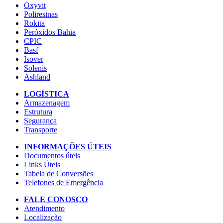
Oxyvit
Poliresinas
Rokita
Peróxidos Bahia
CPIC
Basf
Isover
Solenis
Ashland
LOGÍSTICA
Armazenagem
Estrutura
Segurança
Transporte
INFORMAÇÕES ÚTEIS
Documentos úteis
Links Úteis
Tabela de Conversões
Telefones de Emergência
FALE CONOSCO
Atendimento
Localização