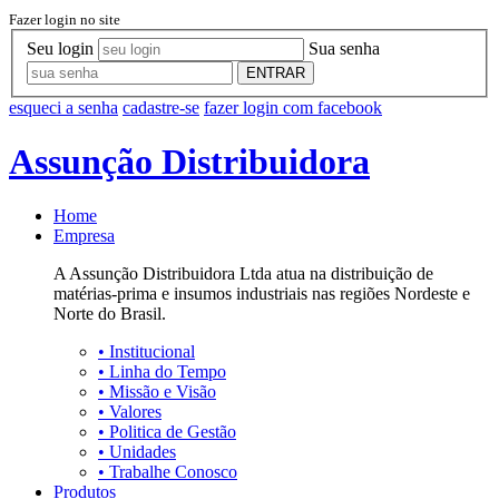
Fazer login no site
Seu login
Sua senha
ENTRAR
esqueci a senha
cadastre-se
fazer login com facebook
Assunção Distribuidora
Home
Empresa
A Assunção Distribuidora Ltda atua na distribuição de
matérias-prima e insumos industriais nas regiões Nordeste e
Norte do Brasil.
•
Institucional
•
Linha do Tempo
•
Missão e Visão
•
Valores
•
Politica de Gestão
•
Unidades
•
Trabalhe Conosco
Produtos