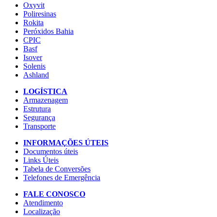
Oxyvit
Poliresinas
Rokita
Peróxidos Bahia
CPIC
Basf
Isover
Solenis
Ashland
LOGÍSTICA
Armazenagem
Estrutura
Segurança
Transporte
INFORMAÇÕES ÚTEIS
Documentos úteis
Links Úteis
Tabela de Conversões
Telefones de Emergência
FALE CONOSCO
Atendimento
Localização