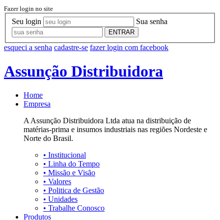
Fazer login no site
Seu login
Sua senha
ENTRAR
esqueci a senha
cadastre-se
fazer login com facebook
Assunção Distribuidora
Home
Empresa
A Assunção Distribuidora Ltda atua na distribuição de
matérias-prima e insumos industriais nas regiões Nordeste e
Norte do Brasil.
•
Institucional
•
Linha do Tempo
•
Missão e Visão
•
Valores
•
Politica de Gestão
•
Unidades
•
Trabalhe Conosco
Produtos