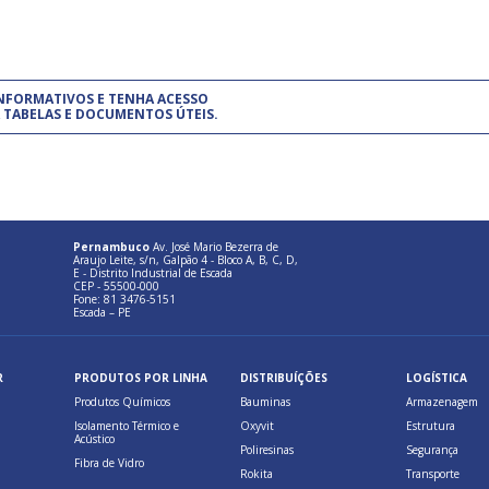
um modelo de gestão da qualidade.
(Pr
INFORMATIVOS E TENHA ACESSO
cadastre-se usando a conta d
 TABELAS E DOCUMENTOS ÚTEIS.
Pernambuco
Av. José Mario Bezerra de
Araujo Leite, s/n, Galpão 4 - Bloco A, B, C, D,
E - Distrito Industrial de Escada
CEP - 55500-000
Fone: 81 3476-5151
Escada – PE
R
PRODUTOS POR LINHA
DISTRIBUÍÇÕES
LOGÍSTICA
Produtos Químicos
Bauminas
Armazenagem
Isolamento Térmico e
Oxyvit
Estrutura
Acústico
Poliresinas
Segurança
Fibra de Vidro
Rokita
Transporte