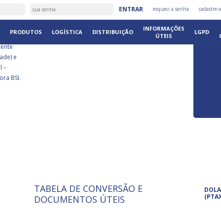
É
ENTRAR
esqueci a senha
cadastre-s
DISTRIB
INFORMAÇÕES
PRODUTOS
LOGÍSTICA
DISTRIBUIÇÃO
LGPD
ÚTEIS
cente
ade) e
l –
ora BSI.
TABELA DE CONVERSÃO E
ISO 9001: 2015
Pro
DOLA
A International Organization for
Pro
(PTA
DOCUMENTOS ÚTEIS
Standardization é um conjunto de
set
normas técnicas que estabelecem
pet