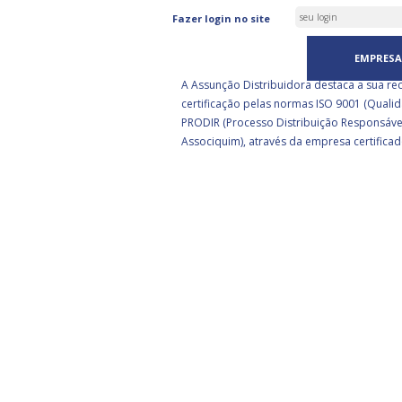
ASSUNÇÃO DISTRIBUIDORA 
Fazer login no site
CERTIFICADA PELA BSI
EMPRESA
A Assunção Distribuidora destaca a sua re
certificação pelas normas ISO 9001 (Qualid
PRODIR (Processo Distribuição Responsáve
Associquim), através da empresa certificad