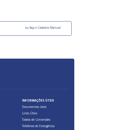
ocesso Distribuição Responsável).
Aduana Brasileira, relacionados à maior agil
previsibilidade das cargas nos fluxos do co
internacional.
o facebook
ou faça o Cadastro Manual
INFORMAÇÕES ÚTEIS
Documentos úteis
Links Úteis
Tabela de Conversões
Telefones de Emergência