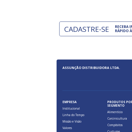
CADASTRE-SE
RECEBA 
RÁPIDO À
ASSUNÇÃO DISTRIBUIDORA LTDA.
EMPRESA
PRODUTOS PO
SEGMENTO
Institucional
Alimentício
Linha do Tempo
Carcinicultura
Missão e Visão
Compósitos
Valores
Curtume