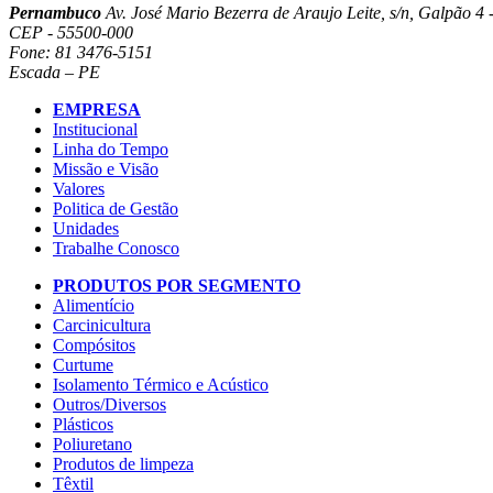
Pernambuco
Av. José Mario Bezerra de Araujo Leite, s/n, Galpão 4 -
CEP - 55500-000
Fone: 81 3476-5151
Escada – PE
EMPRESA
Institucional
Linha do Tempo
Missão e Visão
Valores
Politica de Gestão
Unidades
Trabalhe Conosco
PRODUTOS POR SEGMENTO
Alimentício
Carcinicultura
Compósitos
Curtume
Isolamento Térmico e Acústico
Outros/Diversos
Plásticos
Poliuretano
Produtos de limpeza
Têxtil