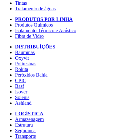
Tintas
Tratamento de águas
PRODUTOS POR LINHA
Produtos Químicos
Isolamento Térmico e Acústico
Fibra de Vidro
DISTRIBUÍÇÕES
Bauminas
Oxyvit
Poliresinas
Rokita
Peróxidos Bahia
CPIC
Basf
Isover
Solenis
Ashland
LOGÍSTICA
Armazenagem
Estrutura
Segurança
Transporte