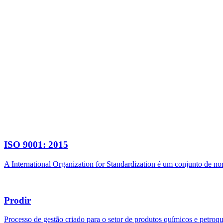
ISO 9001: 2015
A International Organization for Standardization é um conjunto de n
Prodir
Processo de gestão criado para o setor de produtos químicos e petroq