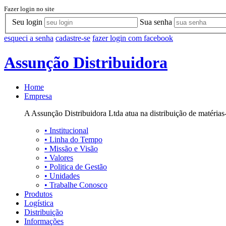
Fazer login no site
Seu login
Sua senha
esqueci a senha
cadastre-se
fazer login com facebook
Assunção Distribuidora
Home
Empresa
A Assunção Distribuidora Ltda atua na distribuição de matérias-
•
Institucional
•
Linha do Tempo
•
Missão e Visão
•
Valores
•
Politica de Gestão
•
Unidades
•
Trabalhe Conosco
Produtos
Logística
Distribuição
Informações