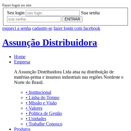
Fazer login no site
Seu login
Sua senha
ENTRAR
esqueci a senha
cadastre-se
fazer login com facebook
Assunção Distribuidora
Home
Empresa
A Assunção Distribuidora Ltda atua na distribuição de
matérias-prima e insumos industriais nas regiões Nordeste e
Norte do Brasil.
•
Institucional
•
Linha do Tempo
•
Missão e Visão
•
Valores
•
Politica de Gestão
•
Unidades
•
Trabalhe Conosco
Produtos