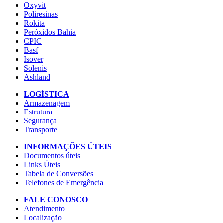
Oxyvit
Poliresinas
Rokita
Peróxidos Bahia
CPIC
Basf
Isover
Solenis
Ashland
LOGÍSTICA
Armazenagem
Estrutura
Segurança
Transporte
INFORMAÇÕES ÚTEIS
Documentos úteis
Links Úteis
Tabela de Conversões
Telefones de Emergência
FALE CONOSCO
Atendimento
Localização