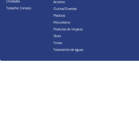
Unidades
Acústico
Trabalhe Conosco
Outros/Diversos
Plásticos
Poliuretano
Produtos de limpeza
Têxtil
Tintas
Tratamento de águas