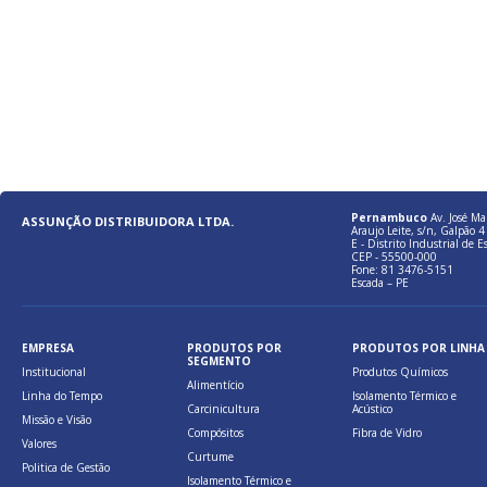
Pernambuco
Av. José Ma
ASSUNÇÃO DISTRIBUIDORA LTDA.
Araujo Leite, s/n, Galpão 4 
E - Distrito Industrial de E
CEP - 55500-000
Fone: 81 3476-5151
Escada – PE
EMPRESA
PRODUTOS POR
PRODUTOS POR LINHA
SEGMENTO
Institucional
Produtos Químicos
Alimentício
Linha do Tempo
Isolamento Térmico e
Carcinicultura
Acústico
Missão e Visão
Compósitos
Fibra de Vidro
Valores
Curtume
Politica de Gestão
Isolamento Térmico e