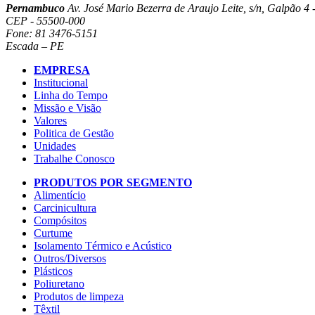
Pernambuco
Av. José Mario Bezerra de Araujo Leite, s/n, Galpão 4 -
CEP - 55500-000
Fone: 81 3476-5151
Escada – PE
EMPRESA
Institucional
Linha do Tempo
Missão e Visão
Valores
Politica de Gestão
Unidades
Trabalhe Conosco
PRODUTOS POR SEGMENTO
Alimentício
Carcinicultura
Compósitos
Curtume
Isolamento Térmico e Acústico
Outros/Diversos
Plásticos
Poliuretano
Produtos de limpeza
Têxtil