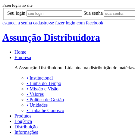
Fazer login no site
Seu login
Sua senha
esqueci a senha
cadastre-se
fazer login com facebook
Assunção Distribuidora
Home
Empresa
A Assunção Distribuidora Ltda atua na distribuição de matérias-
•
Institucional
•
Linha do Tempo
•
Missão e Visão
•
Valores
•
Politica de Gestão
•
Unidades
•
Trabalhe Conosco
Produtos
Logística
Distribuição
Informações