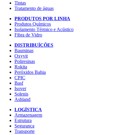
Tintas
Tratamento de águas
PRODUTOS POR LINHA
Produtos Químicos
Isolamento Térmico e Acústico
Fibra de Vidro
DISTRIBUÍÇÕES
Bauminas
Oxyvit
Poliresinas
Rokita
Peróxidos Bahia
CPIC
Basf
Isover
Solenis
Ashland
LOGÍSTICA
Armazenagem
Estrutura
Segurança
Transporte