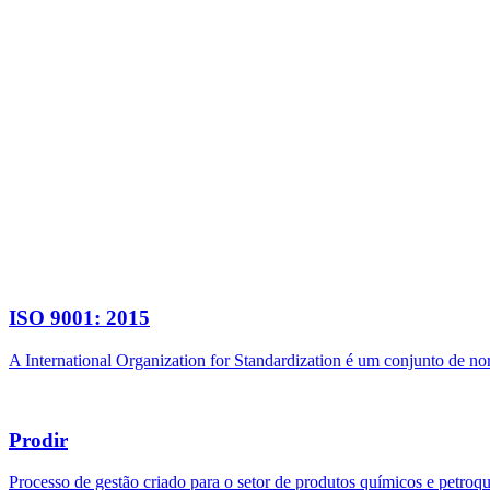
ISO 9001: 2015
A International Organization for Standardization é um conjunto de n
Prodir
Processo de gestão criado para o setor de produtos químicos e petroq