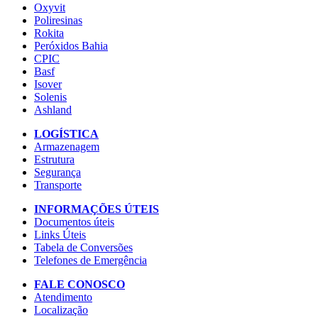
Oxyvit
Poliresinas
Rokita
Peróxidos Bahia
CPIC
Basf
Isover
Solenis
Ashland
LOGÍSTICA
Armazenagem
Estrutura
Segurança
Transporte
INFORMAÇÕES ÚTEIS
Documentos úteis
Links Úteis
Tabela de Conversões
Telefones de Emergência
FALE CONOSCO
Atendimento
Localização