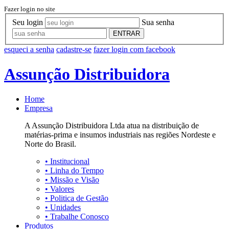
Fazer login no site
Seu login
Sua senha
ENTRAR
esqueci a senha
cadastre-se
fazer login com facebook
Assunção Distribuidora
Home
Empresa
A Assunção Distribuidora Ltda atua na distribuição de
matérias-prima e insumos industriais nas regiões Nordeste e
Norte do Brasil.
•
Institucional
•
Linha do Tempo
•
Missão e Visão
•
Valores
•
Politica de Gestão
•
Unidades
•
Trabalhe Conosco
Produtos