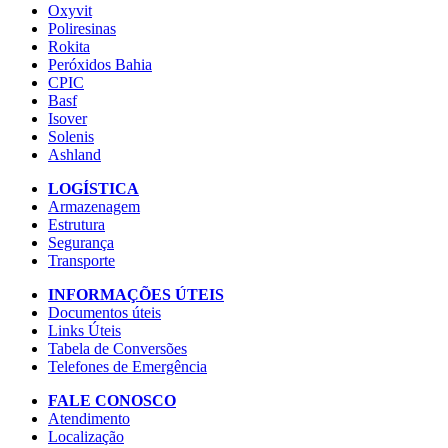
Oxyvit
Poliresinas
Rokita
Peróxidos Bahia
CPIC
Basf
Isover
Solenis
Ashland
LOGÍSTICA
Armazenagem
Estrutura
Segurança
Transporte
INFORMAÇÕES ÚTEIS
Documentos úteis
Links Úteis
Tabela de Conversões
Telefones de Emergência
FALE CONOSCO
Atendimento
Localização