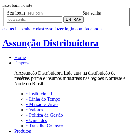
Fazer login no site
Seu login
Sua senha
ENTRAR
esqueci a senha
cadastre-se
fazer login com facebook
Assunção Distribuidora
Home
Empresa
A Assunção Distribuidora Ltda atua na distribuição de
matérias-prima e insumos industriais nas regiões Nordeste e
Norte do Brasil.
•
Institucional
•
Linha do Tempo
•
Missão e Visão
•
Valores
•
Politica de Gestão
•
Unidades
•
Trabalhe Conosco
Produtos