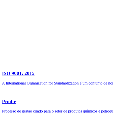
ISO 9001: 2015
A International Organization for Standardization é um conjunto de n
Prodir
Processo de gestão criado para o setor de produtos químicos e petroq