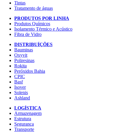
Tintas
Tratamento de águas
PRODUTOS POR LINHA
Produtos Químicos
Isolamento Térmico e Acústico
Fibra de Vidro
DISTRIBUÍÇÕES
Bauminas
Oxyvit
Poliresinas
Rokita
Peróxidos Bahia
CPIC
Basf
Isover
Solenis
Ashland
LOGÍSTICA
Armazenagem
Estrutura
Segurança
Transporte