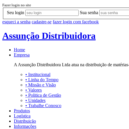
Fazer login no site
Seu login
Sua senha
esqueci a senha
cadastre-se
fazer login com facebook
Assunção Distribuidora
Home
Empresa
A Assunção Distribuidora Ltda atua na distribuição de matérias-
•
Institucional
•
Linha do Tempo
•
Missão e Visão
•
Valores
•
Politica de Gestão
•
Unidades
•
Trabalhe Conosco
Produtos
Logística
Distribuição
Informações