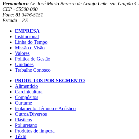
Pernambuco
Av. José Mario Bezerra de Araujo Leite, s/n, Galpão 4 -
CEP - 55500-000
Fone: 81 3476-5151
Escada – PE
EMPRESA
Institucional
Linha do Tempo
Missão e Visão
Valores
Politica de Gestão
Unidades
Trabalhe Conosco
PRODUTOS POR SEGMENTO
Alimentício
Carcinicultura
Compósitos
Curtume
Isolamento Térmico e Acústico
Outros/Diversos
Plásticos
Poliuretano
Produtos de limpeza
Têxtil