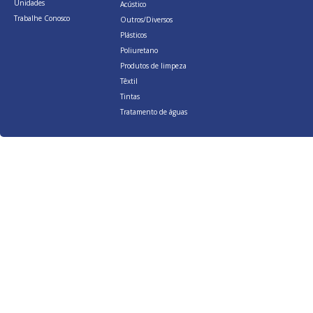
Unidades
Acústico
Trabalhe Conosco
Outros/Diversos
Plásticos
Poliuretano
Produtos de limpeza
Têxtil
Tintas
Tratamento de águas