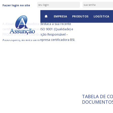
ASSUNÇÃO DISTRIBUIDORA É
Fazer login no site
CERTIFICADA PELA BSI
EMPRESA
PRODUTOS
LOGÍSTICA
A Assunção Distribuidora destaca a sua recente
certificação pelas normas ISO 9001 (Qualidade) e
PRODIR (Processo Distribuição Responsável –
Associquim), através da empresa certificadora BSI.
TABELA DE C
ISO 9001:
da
A Internat
DOCUMENTOS
Standardiz
normas té