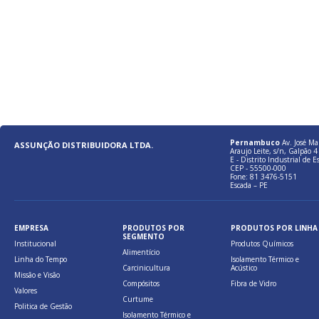
Pernambuco
Av. José Ma
ASSUNÇÃO DISTRIBUIDORA LTDA.
Araujo Leite, s/n, Galpão 4 
E - Distrito Industrial de E
CEP - 55500-000
Fone: 81 3476-5151
Escada – PE
EMPRESA
PRODUTOS POR
PRODUTOS POR LINHA
SEGMENTO
Institucional
Produtos Químicos
Alimentício
Linha do Tempo
Isolamento Térmico e
Carcinicultura
Acústico
Missão e Visão
Compósitos
Fibra de Vidro
Valores
Curtume
Politica de Gestão
Isolamento Térmico e