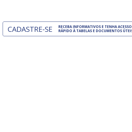
 e
um modelo
o
CADASTRE-SE
RECEBA INFORMATIVOS E TENHA ACESSO
RÁPIDO À TABELAS E DOCUMENTOS ÚTEI