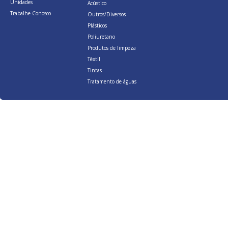
Unidades
Acústico
Trabalhe Conosco
Outros/Diversos
Plásticos
Poliuretano
Produtos de limpeza
Têxtil
Tintas
Tratamento de águas