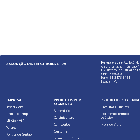
Pernambuco
Av. José Ma
ASSUNÇÃO DISTRIBUIDORA LTDA.
Araujo Leite, s/n, Galpão 4 
E - Distrito Industrial de E
CEP - 55500-000
Fone: 81 3476-5151
Escada – PE
EMPRESA
PRODUTOS POR
PRODUTOS POR LINHA
SEGMENTO
Institucional
Produtos Químicos
Alimentício
Linha do Tempo
Isolamento Térmico e
Carcinicultura
Acústico
Missão e Visão
Compósitos
Fibra de Vidro
Valores
Curtume
Politica de Gestão
Isolamento Térmico e