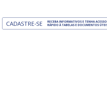
um modelo
CADASTRE-SE
RECEBA INFORMATIVOS E TENHA ACESSO
RÁPIDO À TABELAS E DOCUMENTOS ÚTEI