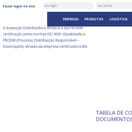
ASSUNÇÃO DISTRIBUIDORA É
Fazer login no site
CERTIFICADA PELA BSI
EMPRESA
PRODUTOS
LOGÍSTICA
A Assunção Distribuidora destaca a sua recente
certificação pelas normas ISO 9001 (Qualidade) e
PRODIR (Processo Distribuição Responsável –
Associquim), através da empresa certificadora BSI.
TABELA DE C
ISO 9001:
A Internat
DOCUMENTOS
Standardiz
normas té