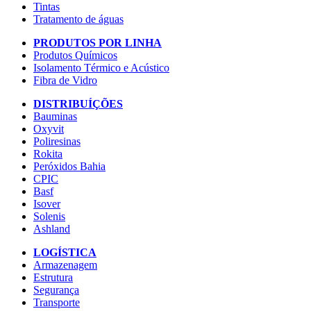
Tintas
Tratamento de águas
PRODUTOS POR LINHA
Produtos Químicos
Isolamento Térmico e Acústico
Fibra de Vidro
DISTRIBUÍÇÕES
Bauminas
Oxyvit
Poliresinas
Rokita
Peróxidos Bahia
CPIC
Basf
Isover
Solenis
Ashland
LOGÍSTICA
Armazenagem
Estrutura
Segurança
Transporte