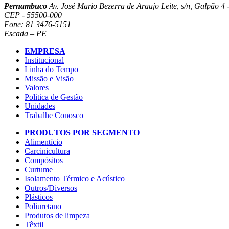
Pernambuco
Av. José Mario Bezerra de Araujo Leite, s/n, Galpão 4 -
CEP - 55500-000
Fone: 81 3476-5151
Escada – PE
EMPRESA
Institucional
Linha do Tempo
Missão e Visão
Valores
Politica de Gestão
Unidades
Trabalhe Conosco
PRODUTOS POR SEGMENTO
Alimentício
Carcinicultura
Compósitos
Curtume
Isolamento Térmico e Acústico
Outros/Diversos
Plásticos
Poliuretano
Produtos de limpeza
Têxtil