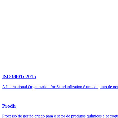
ISO 9001: 2015
A International Organization for Standardization é um conjunto de n
Prodir
Processo de gestão criado para o setor de produtos químicos e petroq