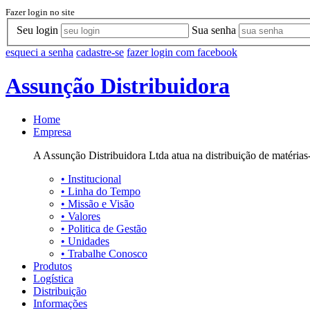
Fazer login no site
Seu login
Sua senha
esqueci a senha
cadastre-se
fazer login com facebook
Assunção Distribuidora
Home
Empresa
A Assunção Distribuidora Ltda atua na distribuição de matérias-
•
Institucional
•
Linha do Tempo
•
Missão e Visão
•
Valores
•
Politica de Gestão
•
Unidades
•
Trabalhe Conosco
Produtos
Logística
Distribuição
Informações