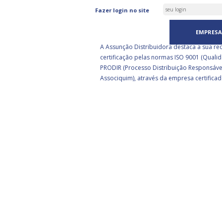
ASSUNÇÃO DISTRIBUIDORA 
Fazer login no site
CERTIFICADA PELA BSI
EMPRESA
A Assunção Distribuidora destaca a sua re
certificação pelas normas ISO 9001 (Qualid
PRODIR (Processo Distribuição Responsáve
Associquim), através da empresa certificad