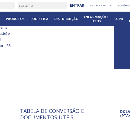
É
ENTRAR
esqueci a senha
cadastre-s
DISTRIB
INFORMAÇÕES
PRODUTOS
LOGÍSTICA
DISTRIBUIÇÃO
LGPD
ÚTEIS
cente
ade) e
l –
ora BSI.
TABELA DE CONVERSÃO E
ISO 9001: 2015
Pro
DOLA
A International Organization for
Pro
(PTA
DOCUMENTOS ÚTEIS
Standardization é um conjunto de
set
normas técnicas que estabelecem
pet