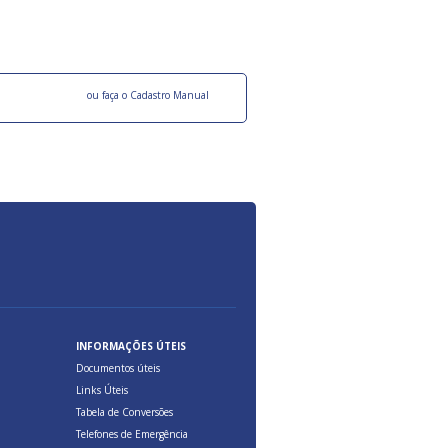
ocesso Distribuição Responsável).
Aduana Brasileira, relacionados à maior agil
previsibilidade das cargas nos fluxos do co
internacional.
o facebook
ou faça o Cadastro Manual
INFORMAÇÕES ÚTEIS
Documentos úteis
Links Úteis
Tabela de Conversões
Telefones de Emergência