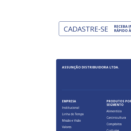
CADASTRE-SE
RECEBA 
RÁPIDO À
ASSUNÇÃO DISTRIBUIDORA LTDA.
EMPRESA
PRODUTOS PO
SEGMENTO
Institucional
Alimentício
Linha do Tempo
Carcinicultura
Missão e Visão
Compósitos
Valores
Curtume