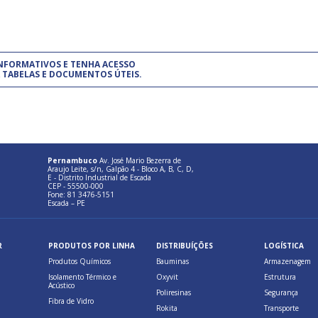
um modelo de gestão da qualidade.
(Pr
INFORMATIVOS E TENHA ACESSO
cadastre-se usando a conta d
 TABELAS E DOCUMENTOS ÚTEIS.
Pernambuco
Av. José Mario Bezerra de
Araujo Leite, s/n, Galpão 4 - Bloco A, B, C, D,
E - Distrito Industrial de Escada
CEP - 55500-000
Fone: 81 3476-5151
Escada – PE
R
PRODUTOS POR LINHA
DISTRIBUÍÇÕES
LOGÍSTICA
Produtos Químicos
Bauminas
Armazenagem
Isolamento Térmico e
Oxyvit
Estrutura
Acústico
Poliresinas
Segurança
Fibra de Vidro
Rokita
Transporte