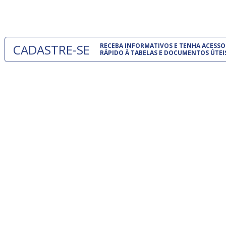
um modelo
CADASTRE-SE
RECEBA INFORMATIVOS E TENHA ACESSO
RÁPIDO À TABELAS E DOCUMENTOS ÚTEI