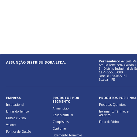
Pernambuco
Av. José Ma
ASSUNÇÃO DISTRIBUIDORA LTDA.
Araujo Leite, s/n, Galpão 4 
E - Distrito Industrial de E
CEP - 55500-000
Fone: 81 3476-5151
Escada – PE
EMPRESA
PRODUTOS POR
PRODUTOS POR LINHA
SEGMENTO
Institucional
Produtos Químicos
Alimentício
Linha do Tempo
Isolamento Térmico e
Carcinicultura
Acústico
Missão e Visão
Compósitos
Fibra de Vidro
Valores
Curtume
Politica de Gestão
Isolamento Térmico e