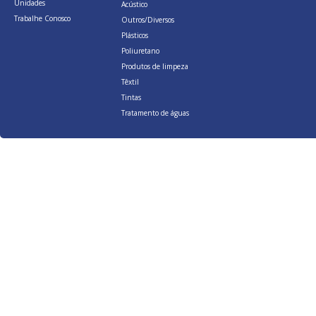
Unidades
Acústico
Trabalhe Conosco
Outros/Diversos
Plásticos
Poliuretano
Produtos de limpeza
Têxtil
Tintas
Tratamento de águas