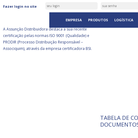
ASSUNÇÃO DISTRIBUIDORA É
Fazer login no site
CERTIFICADA PELA BSI
EMPRESA
PRODUTOS
LOGÍSTICA
A Assunção Distribuidora destaca a sua recente
certificação pelas normas ISO 9001 (Qualidade) e
PRODIR (Processo Distribuição Responsável –
Associquim), através da empresa certificadora BSI.
TABELA DE C
ISO 9001:
A Internat
DOCUMENTOS
Standardiz
normas té