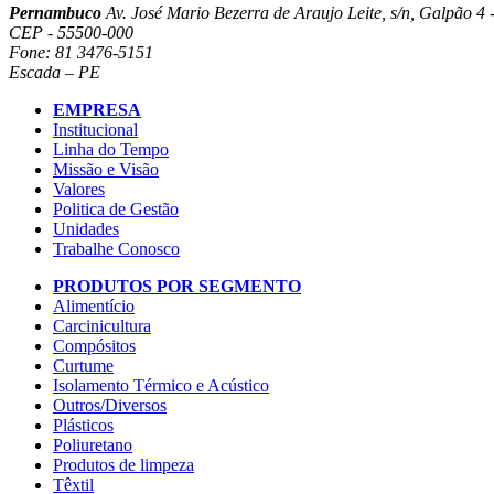
Pernambuco
Av. José Mario Bezerra de Araujo Leite, s/n, Galpão 4 -
CEP - 55500-000
Fone: 81 3476-5151
Escada – PE
EMPRESA
Institucional
Linha do Tempo
Missão e Visão
Valores
Politica de Gestão
Unidades
Trabalhe Conosco
PRODUTOS POR SEGMENTO
Alimentício
Carcinicultura
Compósitos
Curtume
Isolamento Térmico e Acústico
Outros/Diversos
Plásticos
Poliuretano
Produtos de limpeza
Têxtil