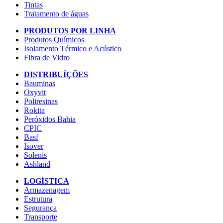
Tintas
Tratamento de águas
PRODUTOS POR LINHA
Produtos Químicos
Isolamento Térmico e Acústico
Fibra de Vidro
DISTRIBUÍÇÕES
Bauminas
Oxyvit
Poliresinas
Rokita
Peróxidos Bahia
CPIC
Basf
Isover
Solenis
Ashland
LOGÍSTICA
Armazenagem
Estrutura
Segurança
Transporte