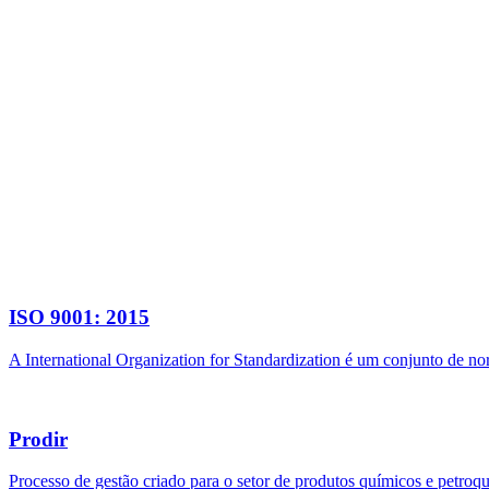
ISO 9001: 2015
A International Organization for Standardization é um conjunto de n
Prodir
Processo de gestão criado para o setor de produtos químicos e petroq