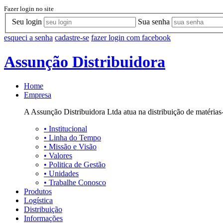
Fazer login no site
Seu login
Sua senha
esqueci a senha
cadastre-se
fazer login com facebook
Assunção Distribuidora
Home
Empresa
A Assunção Distribuidora Ltda atua na distribuição de matérias-
•
Institucional
•
Linha do Tempo
•
Missão e Visão
•
Valores
•
Politica de Gestão
•
Unidades
•
Trabalhe Conosco
Produtos
Logística
Distribuição
Informações