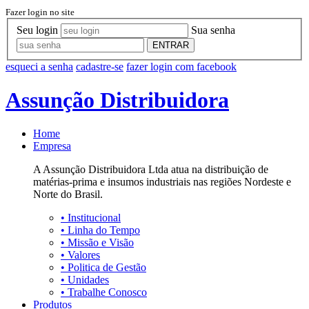
Fazer login no site
Seu login
Sua senha
ENTRAR
esqueci a senha
cadastre-se
fazer login com facebook
Assunção Distribuidora
Home
Empresa
A Assunção Distribuidora Ltda atua na distribuição de
matérias-prima e insumos industriais nas regiões Nordeste e
Norte do Brasil.
•
Institucional
•
Linha do Tempo
•
Missão e Visão
•
Valores
•
Politica de Gestão
•
Unidades
•
Trabalhe Conosco
Produtos