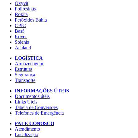
Oxyvit
Poliresinas
Rokita
Peróxidos Bahia
CPIC
Basf
Isover
Solenis
Ashland
LOGÍSTICA
Armazenagem
Estrutura
Segurança
Transporte
INFORMAÇÕES ÚTEIS
Documentos úteis
Links Úteis
Tabela de Conversões
Telefones de Emergência
FALE CONOSCO
Atendimento
Localização