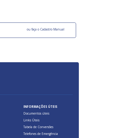
ocesso Distribuição Responsável).
Aduana Brasileira, relacionados à maior agil
previsibilidade das cargas nos fluxos do co
internacional.
o facebook
ou faça o Cadastro Manual
INFORMAÇÕES ÚTEIS
Documentos úteis
Links Úteis
Tabela de Conversões
Telefones de Emergência