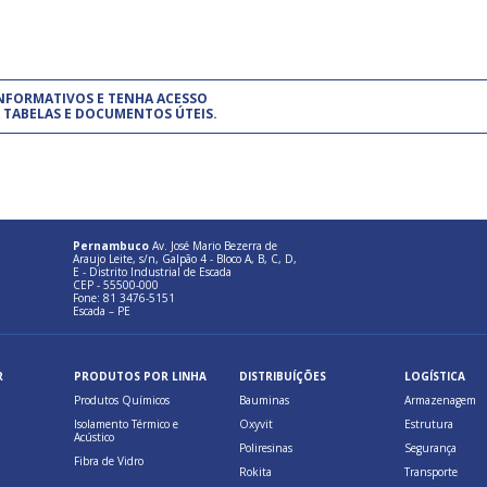
um modelo de gestão da qualidade.
(Pr
INFORMATIVOS E TENHA ACESSO
cadastre-se usando a conta d
 TABELAS E DOCUMENTOS ÚTEIS.
Pernambuco
Av. José Mario Bezerra de
Araujo Leite, s/n, Galpão 4 - Bloco A, B, C, D,
E - Distrito Industrial de Escada
CEP - 55500-000
Fone: 81 3476-5151
Escada – PE
R
PRODUTOS POR LINHA
DISTRIBUÍÇÕES
LOGÍSTICA
Produtos Químicos
Bauminas
Armazenagem
Isolamento Térmico e
Oxyvit
Estrutura
Acústico
Poliresinas
Segurança
Fibra de Vidro
Rokita
Transporte