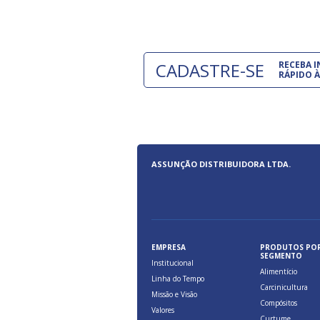
CADASTRE-SE
RECEBA 
RÁPIDO À
ASSUNÇÃO DISTRIBUIDORA LTDA.
EMPRESA
PRODUTOS PO
SEGMENTO
Institucional
Alimentício
Linha do Tempo
Carcinicultura
Missão e Visão
Compósitos
Valores
Curtume