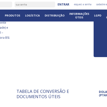
É
ENTRAR
esqueci a senha
cadastre-s
DISTRIB
INFORMAÇÕES
PRODUTOS
LOGÍSTICA
DISTRIBUIÇÃO
LGPD
ÚTEIS
cente
ade) e
l –
ora BSI.
TABELA DE CONVERSÃO E
ISO 9001: 2015
Pro
DOLA
A International Organization for
Pro
(PTA
DOCUMENTOS ÚTEIS
Standardization é um conjunto de
set
normas técnicas que estabelecem
pet