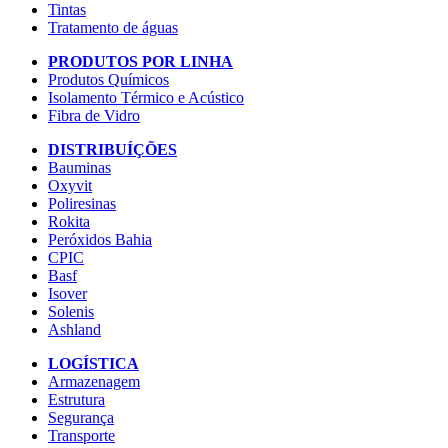
Tintas
Tratamento de águas
PRODUTOS POR LINHA
Produtos Químicos
Isolamento Térmico e Acústico
Fibra de Vidro
DISTRIBUÍÇÕES
Bauminas
Oxyvit
Poliresinas
Rokita
Peróxidos Bahia
CPIC
Basf
Isover
Solenis
Ashland
LOGÍSTICA
Armazenagem
Estrutura
Segurança
Transporte