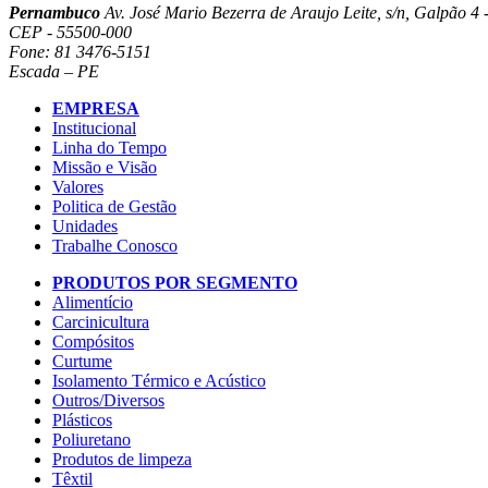
Pernambuco
Av. José Mario Bezerra de Araujo Leite, s/n, Galpão 4 -
CEP - 55500-000
Fone: 81 3476-5151
Escada – PE
EMPRESA
Institucional
Linha do Tempo
Missão e Visão
Valores
Politica de Gestão
Unidades
Trabalhe Conosco
PRODUTOS POR SEGMENTO
Alimentício
Carcinicultura
Compósitos
Curtume
Isolamento Térmico e Acústico
Outros/Diversos
Plásticos
Poliuretano
Produtos de limpeza
Têxtil