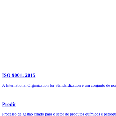
ISO 9001: 2015
A International Organization for Standardization é um conjunto de n
Prodir
Processo de gestão criado para o setor de produtos químicos e petroq