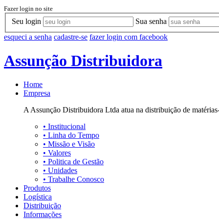
Fazer login no site
Seu login
Sua senha
esqueci a senha
cadastre-se
fazer login com facebook
Assunção Distribuidora
Home
Empresa
A Assunção Distribuidora Ltda atua na distribuição de matérias-
•
Institucional
•
Linha do Tempo
•
Missão e Visão
•
Valores
•
Politica de Gestão
•
Unidades
•
Trabalhe Conosco
Produtos
Logística
Distribuição
Informações