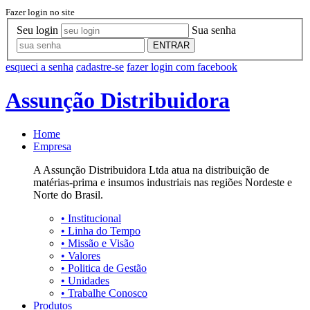
Fazer login no site
Seu login
Sua senha
ENTRAR
esqueci a senha
cadastre-se
fazer login com facebook
Assunção Distribuidora
Home
Empresa
A Assunção Distribuidora Ltda atua na distribuição de
matérias-prima e insumos industriais nas regiões Nordeste e
Norte do Brasil.
•
Institucional
•
Linha do Tempo
•
Missão e Visão
•
Valores
•
Politica de Gestão
•
Unidades
•
Trabalhe Conosco
Produtos