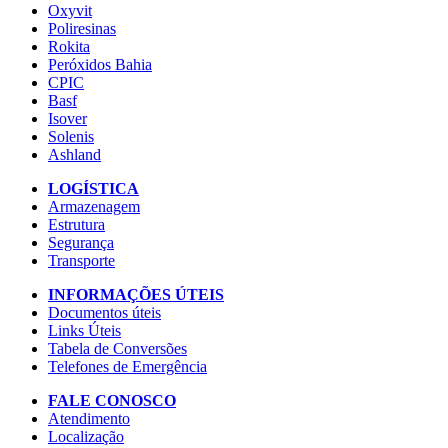
Oxyvit
Poliresinas
Rokita
Peróxidos Bahia
CPIC
Basf
Isover
Solenis
Ashland
LOGÍSTICA
Armazenagem
Estrutura
Segurança
Transporte
INFORMAÇÕES ÚTEIS
Documentos úteis
Links Úteis
Tabela de Conversões
Telefones de Emergência
FALE CONOSCO
Atendimento
Localização