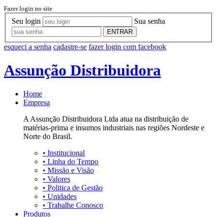
Fazer login no site
Seu login
Sua senha
ENTRAR
esqueci a senha
cadastre-se
fazer login com facebook
Assunção Distribuidora
Home
Empresa
A Assunção Distribuidora Ltda atua na distribuição de
matérias-prima e insumos industriais nas regiões Nordeste e
Norte do Brasil.
•
Institucional
•
Linha do Tempo
•
Missão e Visão
•
Valores
•
Politica de Gestão
•
Unidades
•
Trabalhe Conosco
Produtos