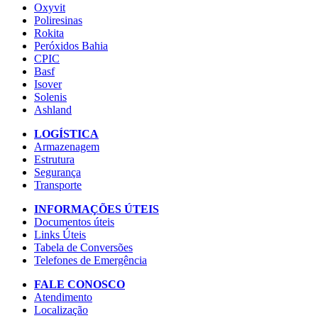
Oxyvit
Poliresinas
Rokita
Peróxidos Bahia
CPIC
Basf
Isover
Solenis
Ashland
LOGÍSTICA
Armazenagem
Estrutura
Segurança
Transporte
INFORMAÇÕES ÚTEIS
Documentos úteis
Links Úteis
Tabela de Conversões
Telefones de Emergência
FALE CONOSCO
Atendimento
Localização