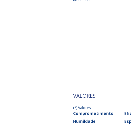
2015
2022
VALORES
(*) Valores
Comprometimento
Efi
Humildade
Esp