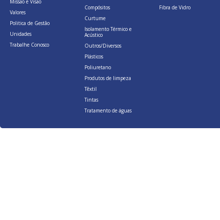
Missão e Visão
Compósitos
Fibra de Vidro
Valores
Curtume
Politica de Gestão
Isolamento Térmico e
Unidades
Acústico
Trabalhe Conosco
Outros/Diversos
Plásticos
Poliuretano
Produtos de limpeza
Têxtil
Tintas
Tratamento de águas