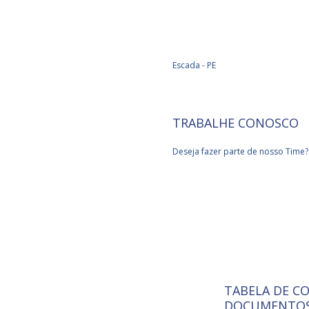
Escada - PE
TRABALHE CONOSCO
Deseja fazer parte de nosso Time?
TABELA DE C
ISO 9001:
A Internat
DOCUMENTOS