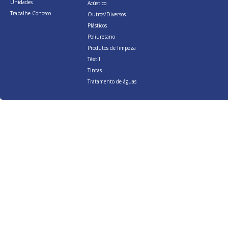
Unidades
Acústico
Trabalhe Conosco
Outros/Diversos
Plásticos
Poliuretano
Produtos de limpeza
Têxtil
Tintas
Tratamento de águas