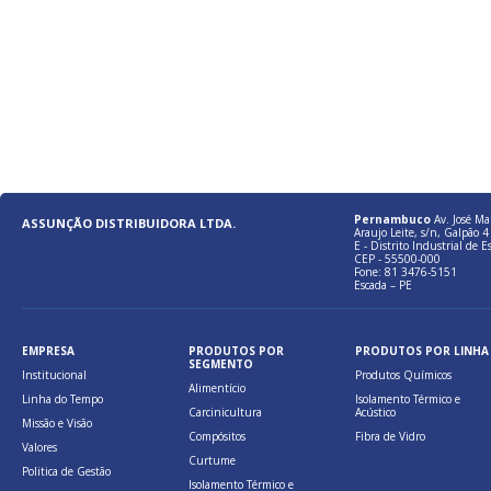
Pernambuco
Av. José Ma
ASSUNÇÃO DISTRIBUIDORA LTDA.
Araujo Leite, s/n, Galpão 4 
E - Distrito Industrial de E
CEP - 55500-000
Fone: 81 3476-5151
Escada – PE
EMPRESA
PRODUTOS POR
PRODUTOS POR LINHA
SEGMENTO
Institucional
Produtos Químicos
Alimentício
Linha do Tempo
Isolamento Térmico e
Carcinicultura
Acústico
Missão e Visão
Compósitos
Fibra de Vidro
Valores
Curtume
Politica de Gestão
Isolamento Térmico e