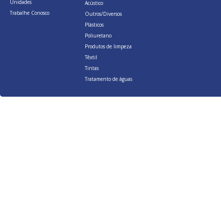
Unidades
Acústico
Trabalhe Conosco
Outros/Diversos
Plásticos
Poliuretano
Produtos de limpeza
Têxtil
Tintas
Tratamento de águas