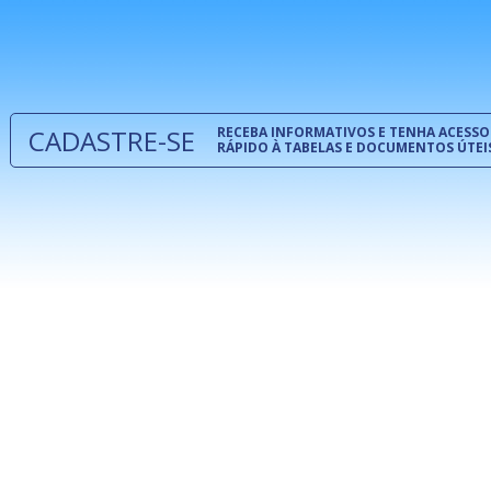
normas té
 e
um modelo
o
CADASTRE-SE
RECEBA INFORMATIVOS E TENHA ACESSO
RÁPIDO À TABELAS E DOCUMENTOS ÚTEI