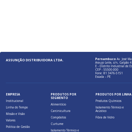
Pernambuco
Av. José Ma
ASSUNÇÃO DISTRIBUIDORA LTDA.
Araujo Leite, s/n, Galpão 4 
E - Distrito Industrial de E
CEP - 55500-000
Fone: 81 3476-5151
Escada – PE
EMPRESA
PRODUTOS POR
PRODUTOS POR LINHA
SEGMENTO
Institucional
Produtos Químicos
Alimentício
Linha do Tempo
Isolamento Térmico e
Carcinicultura
Acústico
Missão e Visão
Compósitos
Fibra de Vidro
Valores
Curtume
Politica de Gestão
Isolamento Térmico e