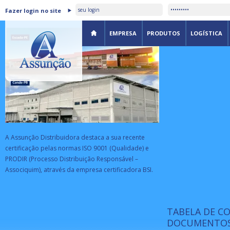
ASSUNÇÃO DISTRIBUIDORA É
Fazer login no site
CERTIFICADA PELA BSI
EMPRESA
PRODUTOS
LOGÍSTICA
A Assunção Distribuidora destaca a sua recente
certificação pelas normas ISO 9001 (Qualidade) e
PRODIR (Processo Distribuição Responsável –
Associquim), através da empresa certificadora BSI.
TABELA DE C
ISO 9001:
da
A Internat
DOCUMENTOS
Standardiz