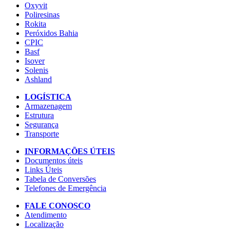
Oxyvit
Poliresinas
Rokita
Peróxidos Bahia
CPIC
Basf
Isover
Solenis
Ashland
LOGÍSTICA
Armazenagem
Estrutura
Segurança
Transporte
INFORMAÇÕES ÚTEIS
Documentos úteis
Links Úteis
Tabela de Conversões
Telefones de Emergência
FALE CONOSCO
Atendimento
Localização