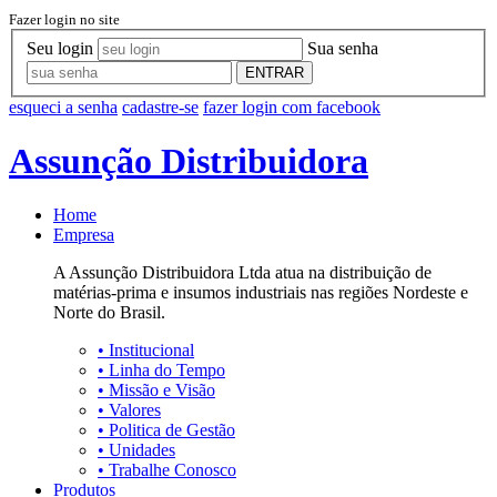
Fazer login no site
Seu login
Sua senha
ENTRAR
esqueci a senha
cadastre-se
fazer login com facebook
Assunção Distribuidora
Home
Empresa
A Assunção Distribuidora Ltda atua na distribuição de
matérias-prima e insumos industriais nas regiões Nordeste e
Norte do Brasil.
•
Institucional
•
Linha do Tempo
•
Missão e Visão
•
Valores
•
Politica de Gestão
•
Unidades
•
Trabalhe Conosco
Produtos