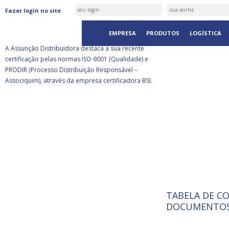
ASSUNÇÃO DISTRIBUIDORA É
Fazer login no site
CERTIFICADA PELA BSI
EMPRESA
PRODUTOS
LOGÍSTICA
A Assunção Distribuidora destaca a sua recente
certificação pelas normas ISO 9001 (Qualidade) e
PRODIR (Processo Distribuição Responsável –
Associquim), através da empresa certificadora BSI.
TABELA DE C
ISO 9001:
A Internat
DOCUMENTOS
Standardiz
normas té