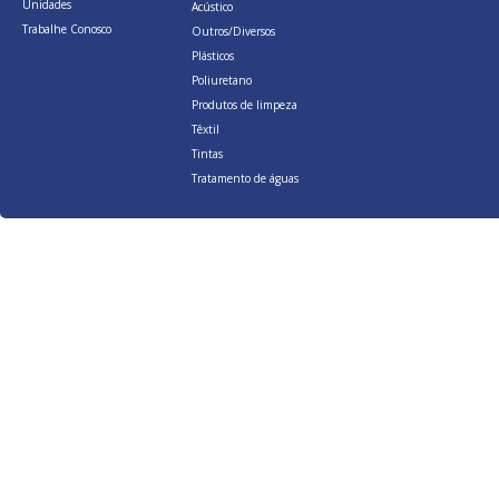
Unidades
Acústico
Trabalhe Conosco
Outros/Diversos
Plásticos
Poliuretano
Produtos de limpeza
Têxtil
Tintas
Tratamento de águas