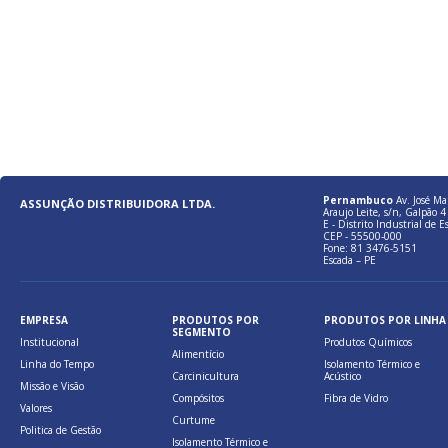
Pernambuco
Av. José Ma
ASSUNÇÃO DISTRIBUIDORA LTDA.
Araujo Leite, s/n, Galpão 4 
E - Distrito Industrial de E
CEP - 55500-000
Fone: 81 3476-5151
Escada – PE
EMPRESA
PRODUTOS POR
PRODUTOS POR LINHA
SEGMENTO
Institucional
Produtos Químicos
Alimentício
Linha do Tempo
Isolamento Térmico e
Carcinicultura
Acústico
Missão e Visão
Compósitos
Fibra de Vidro
Valores
Curtume
Politica de Gestão
Isolamento Térmico e