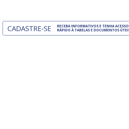
um modelo
CADASTRE-SE
RECEBA INFORMATIVOS E TENHA ACESSO
RÁPIDO À TABELAS E DOCUMENTOS ÚTEI