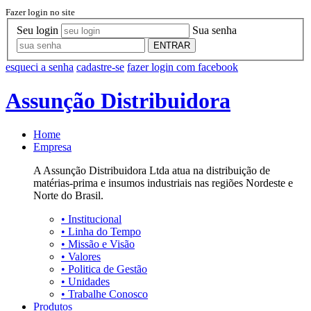
Fazer login no site
Seu login
Sua senha
ENTRAR
esqueci a senha
cadastre-se
fazer login com facebook
Assunção Distribuidora
Home
Empresa
A Assunção Distribuidora Ltda atua na distribuição de
matérias-prima e insumos industriais nas regiões Nordeste e
Norte do Brasil.
•
Institucional
•
Linha do Tempo
•
Missão e Visão
•
Valores
•
Politica de Gestão
•
Unidades
•
Trabalhe Conosco
Produtos