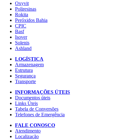
Oxyvit
Poliresinas
Rokita
Peróxidos Bahia
CPIC
Basf
Isover
Solenis
Ashland
LOGÍSTICA
Armazenagem
Estrutura
Segurança
Transporte
INFORMAÇÕES ÚTEIS
Documentos úteis
Links Úteis
Tabela de Conversões
Telefones de Emergência
FALE CONOSCO
Atendimento
Localização