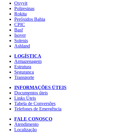
Oxyvit
Poliresinas
Rokita
Peróxidos Bahia
CPIC
Basf
Isover
Solenis
Ashland
LOGÍSTICA
Armazenagem
Estrutura
Segurança
Transporte
INFORMAÇÕES ÚTEIS
Documentos úteis
Links Úteis
Tabela de Conversões
Telefones de Emergência
FALE CONOSCO
Atendimento
Localização