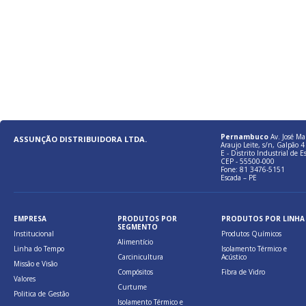
Pernambuco
Av. José Ma
ASSUNÇÃO DISTRIBUIDORA LTDA.
Araujo Leite, s/n, Galpão 4 
E - Distrito Industrial de E
CEP - 55500-000
Fone: 81 3476-5151
Escada – PE
EMPRESA
PRODUTOS POR
PRODUTOS POR LINHA
SEGMENTO
Institucional
Produtos Químicos
Alimentício
Linha do Tempo
Isolamento Térmico e
Carcinicultura
Acústico
Missão e Visão
Compósitos
Fibra de Vidro
Valores
Curtume
Politica de Gestão
Isolamento Térmico e