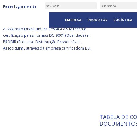
ASSUNÇÃO DISTRIBUIDORA É
Fazer login no site
CERTIFICADA PELA BSI
EMPRESA
PRODUTOS
LOGÍSTICA
A Assunção Distribuidora destaca a sua recente
certificação pelas normas ISO 9001 (Qualidade) e
PRODIR (Processo Distribuição Responsável –
Associquim), através da empresa certificadora BSI.
TABELA DE C
ISO 9001:
A Internat
DOCUMENTOS
Standardiz
normas té