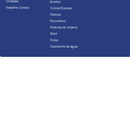
Unidades
Acústico
Trabalhe Conosco
Outros/Diversos
Plásticos
Poliuretano
Produtos de limpeza
Têxtil
Tintas
Tratamento de águas