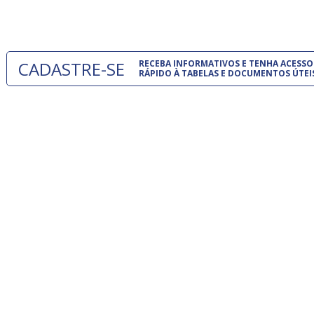
um modelo
CADASTRE-SE
RECEBA INFORMATIVOS E TENHA ACESSO
RÁPIDO À TABELAS E DOCUMENTOS ÚTEI