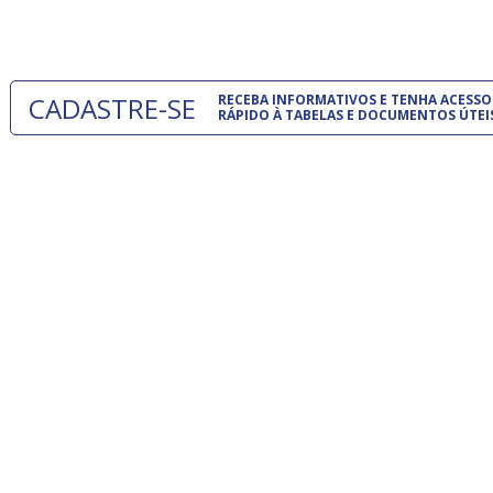
um modelo
CADASTRE-SE
RECEBA INFORMATIVOS E TENHA ACESSO
RÁPIDO À TABELAS E DOCUMENTOS ÚTEI