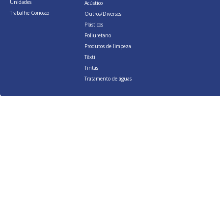
Unidades
Acústico
Trabalhe Conosco
Outros/Diversos
Plásticos
Poliuretano
Produtos de limpeza
Têxtil
Tintas
Tratamento de águas