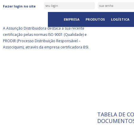
ASSUNÇÃO DISTRIBUIDORA É
Fazer login no site
CERTIFICADA PELA BSI
EMPRESA
PRODUTOS
LOGÍSTICA
A Assunção Distribuidora destaca a sua recente
certificação pelas normas ISO 9001 (Qualidade) e
PRODIR (Processo Distribuição Responsável –
Associquim), através da empresa certificadora BSI.
TABELA DE C
ISO 9001:
A Internat
DOCUMENTOS
Standardiz
normas té