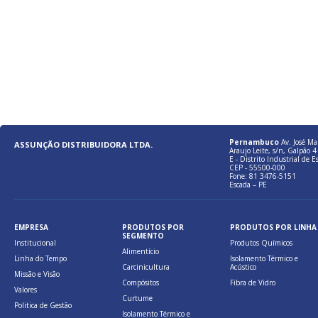
Pernambuco
Av. José Ma
ASSUNÇÃO DISTRIBUIDORA LTDA.
Araujo Leite, s/n, Galpão 4 
E - Distrito Industrial de E
CEP - 55500-000
Fone: 81 3476-5151
Escada – PE
EMPRESA
PRODUTOS POR
PRODUTOS POR LINHA
SEGMENTO
Institucional
Produtos Químicos
Alimentício
Linha do Tempo
Isolamento Térmico e
Carcinicultura
Acústico
Missão e Visão
Compósitos
Fibra de Vidro
Valores
Curtume
Politica de Gestão
Isolamento Térmico e